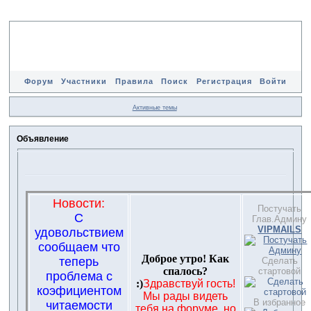
Форум
Участники
Правила
Поиск
Регистрация
Войти
Активные темы
Объявление
Новости:
Постучать
С
Глав.Админу
VIPMAILS
удовольствием
сообщаем что
Доброе утро! Как
теперь
Сделать
спалось?
стартовой
проблема с
:)
Здравствуй гость!
коэфициентом
Мы рады видеть
В избранное
читаемости
тебя на форуме, но