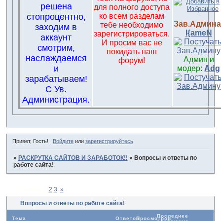
решена
для полного доступа
стопроцентно,
ко всем разделам
Зав.Админа
тебе необходимо
заходим в
l{ameN
зарегистрироваться.
аккаунт
И просим вас не
смотрим,
покидать наш
наслаждаемся
Админ и
форум!
и
модер:
Adg
зарабатываем!
С Ув.
Администрация.
Привет, Гость!
Войдите
или
зарегистрируйтесь
.
»
РАСКРУТКА САЙТОВ И ЗАРАБОТОК!!
»
Вопросы и ответы по
работе сайта!
Страница:
1
2
3
»
Вопросы и ответы по работе сайта!
Последнее
Тема
Ответов
Просмотров