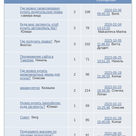
сообщение
Где можно гарантировано
2024-03-06
купить водительские права
2
108
09:45:32
Boris
самира вица
Куда мне заглянуть чтоб
2024-02-04
купить автомобиль Кia?
2
78
14:13:18
Юлиан
Makasheva Marina
2023-10-05
Где получить права?
Луи
3
102
11:46:43
Витта
Фонтон
Дундич
Продвижение сайта в
2023-08-25
1
71
Тамбове
Нинель
19:51:20
Нинель
Где можно купить
2023-05-19
межкомнатные двери для
2
96
21:36:59
Komar
кухни?
Онисим
2023-02-23
аккамулятор
Казашка
2
214
18:34:36
Олечка
Лопан
Нужно купить пинпойнтер,
2023-02-22
1
69
куда заглянуть?
Юлиан
15:25:48
Онисим
Совет
Serg
2023-01-28
1
85
15:40:06
Komar
Подскажите магазин по
2022-06-05
продаже редукторов?
2
81