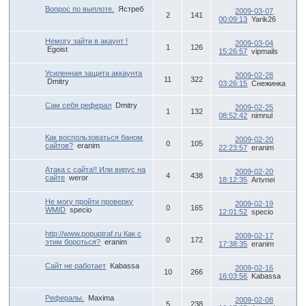
Вопрос по выплоте.
Ястреб
2009-03-07
2
141
00:09:13
Yarik26
Немогу зайти в акаунт !
2009-03-04
1
126
Egoist
15:26:57
vipmails
Усиленная защита аккаунта
2009-02-28
11
322
Dmitry
03:26:15
Снежинка
Сам себя реферал
Dmitry
2009-02-25
1
132
08:52:42
nimnul
Как воспользоваться баном
2009-02-20
0
105
сайтов?
eranim
22:23:57
eranim
Атака с сайта!! Или вирус на
2009-02-20
4
438
сайте
weror
18:12:35
Artvnei
Не могу пройти проверку
2009-02-19
0
165
WMID
specio
12:01:52
specio
http://www.popuptraf.ru Как с
2009-02-17
0
172
этим бороться?
eranim
17:38:35
eranim
Сайт не работает
Kabassa
2009-02-16
10
266
16:03:56
Kabassa
Рефералы.
Maxima
2009-02-08
5
238