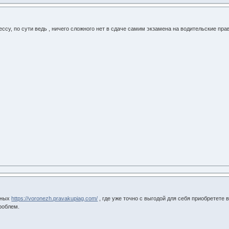
ессу, по сути ведь , ничего сложного нет в сдаче самим экзамена на водительские пра
вных
https://voronezh.pravakupiag.com/
, где уже точно с выгодой для себя приобретете 
проблем.