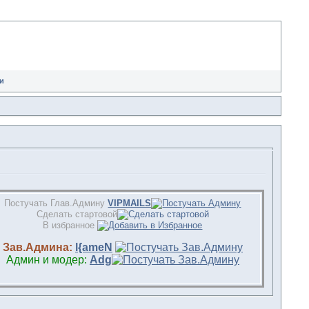
и
Постучать Глав.Админу
VIPMAILS
Сделать стартовой
В избранное
Зав.Админа:
l{ameN
Админ и модер:
Adg