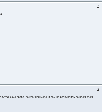
2
ва.
3
водительские права, по крайней мере, я сам не разбираясь во всем этом,