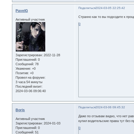
Поделиться
2024-03-05 22:25:42
PavelG
Странно как то вы подходите к проц
Активный участник
0
Зарегистрирован
: 2022-11-28
Приглашений:
0
Сообщений:
78
Уважение:
+0
Позитив:
+0
Провел на форуме:
3 часа 54 минуты
Последний визит:
2024-03-06 09:06:40
Поделиться
2024-03-06 09:45:32
Boris
Даже по отзывам видно, что нет ра
Активный участник
купил водительские права тут без 
Зарегистрирован
: 2024-01-03
Приглашений:
0
0
Сообщений:
51