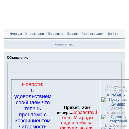
Форум
Участники
Правила
Поиск
Регистрация
Войти
Активные темы
Объявление
Новости:
Постучать
С
Глав.Админу
VIPMAILS
удовольствием
сообщаем что
Привет! Уже
теперь
Сделать
вечер...
Здравствуй
стартовой
проблема с
гость! Мы рады
коэфициентом
видеть тебя на
В избранное
читаемости
форуме, но для