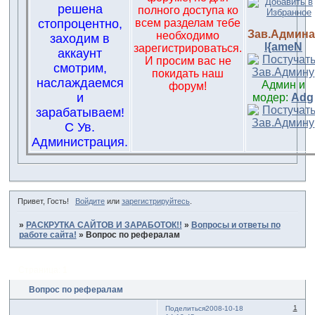
решена
полного доступа ко
стопроцентно,
всем разделам тебе
Зав.Админа
необходимо
заходим в
l{ameN
зарегистрироваться.
аккаунт
И просим вас не
смотрим,
покидать наш
наслаждаемся
Админ и
форум!
и
модер:
Adg
зарабатываем!
С Ув.
Администрация.
Привет, Гость!
Войдите
или
зарегистрируйтесь
.
»
РАСКРУТКА САЙТОВ И ЗАРАБОТОК!!
»
Вопросы и ответы по
работе сайта!
»
Вопрос по рефералам
Страница:
1
Вопрос по рефералам
1
Поделиться
2008-10-18