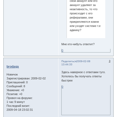
свой аккаунт или его
аккаунт удаляют за
неактивность, то что
происходит с его
рефералами, они
прикрепляются комне
или уходят системе т.е
админу?
Мне кто-нибуть ответит?
0
3
Поделиться
2009-02-08
13:44:33
brodaga
Здесь наверное с ответами туго.
Новичок
Хотелось бы получать ответы
Зарегистрирован
: 2009-02-02
быстрее
Приглашений:
0
Сообщений:
8
0
Уважение:
+0
Позитив:
+0
Провел на форуме:
1 час 9 минут
Последний визит:
2009-04-18 23:02:31