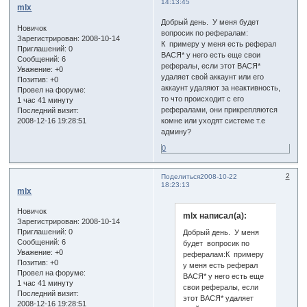
14:13:45
mlx
Добрый день. У меня будет
Новичок
вопросик по рефералам:
Зарегистрирован
: 2008-10-14
К примеру у меня есть реферал
Приглашений:
0
ВАСЯ* у него есть еще свои
Сообщений:
6
рефералы, если этот ВАСЯ*
Уважение:
+0
удаляет свой аккаунт или его
Позитив:
+0
аккаунт удаляют за неактивность,
Провел на форуме:
то что происходит с его
1 час 41 минуту
рефералами, они прикрепляются
Последний визит:
2008-12-16 19:28:51
комне или уходят системе т.е
админу?
0
2
Поделиться
2008-10-22
18:23:13
mlx
Новичок
mlx написал(а):
Зарегистрирован
: 2008-10-14
Приглашений:
0
Добрый день. У меня
Сообщений:
6
будет вопросик по
Уважение:
+0
рефералам:К примеру
Позитив:
+0
у меня есть реферал
Провел на форуме:
ВАСЯ* у него есть еще
1 час 41 минуту
свои рефералы, если
Последний визит:
этот ВАСЯ* удаляет
2008-12-16 19:28:51