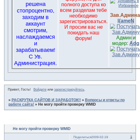
решена
полного доступа ко
стопроцентно,
всем разделам тебе
Зав.Админа
необходимо
заходим в
l{ameN
зарегистрироваться.
аккаунт
И просим вас не
смотрим,
покидать наш
наслаждаемся
Админ и
форум!
и
модер:
Adg
зарабатываем!
С Ув.
Администрация.
Привет, Гость!
Войдите
или
зарегистрируйтесь
.
»
РАСКРУТКА САЙТОВ И ЗАРАБОТОК!!
»
Вопросы и ответы по
работе сайта!
»
Не могу пройти проверку WMID
Страница:
1
Не могу пройти проверку WMID
1
Поделиться
2009-02-19