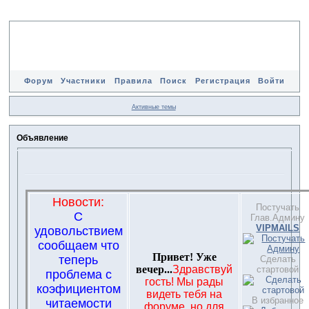
Форум
Участники
Правила
Поиск
Регистрация
Войти
Активные темы
Объявление
Новости:
Постучать
С
Глав.Админу
VIPMAILS
удовольствием
сообщаем что
Привет! Уже
теперь
Сделать
вечер...
Здравствуй
стартовой
проблема с
гость! Мы рады
коэфициентом
видеть тебя на
В избранное
читаемости
форуме, но для