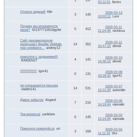
1
137
02:11:51
fpviss
Оплата заданий
Klin
2009-03-13
3
145
10:03:12
Lenr
Почему вы игнорируете
2009-03-11
5
412
меня?
421377710510gyfel
21:24:46
nicklexa
Сайт рекламодателя
2009-03-11
разрушает фрейм VipMails
14
352
10:47:15
dimok
при серфинге...
andrey12
помогите с заданиями!!!
2009-03-10
4
141
RAIDEN27
14:36:16
dimok
!!!!!!!!!!!!!!!!!!
Igor41
2009-03-08
0
131
10:29:32
Igor41
не открываются письма
2009-03-07
14
531
vladim141
15:31:29
automilin
Давно забытое
Asgard
2009-03-06
7
216
14:19:44
vipmails
Три вопроса!
yarikbes
2009-03-04
6
145
15:24:04
vipmails
Помогите пожалуйста
uri
2009-03-04
3
168
11:11:18
dss