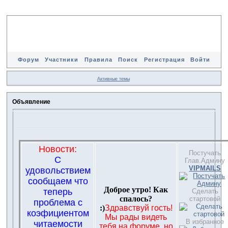
Форум
Участники
Правила
Поиск
Регистрация
Войти
Активные темы
Объявление
Новости:
Постучать
С
Глав.Админу
VIPMAILS
удовольствием
сообщаем что
Доброе утро! Как
теперь
Сделать
спалось?
стартовой
проблема с
:)
Здравствуй гость!
коэфициентом
Мы рады видеть
В избранное
читаемости
тебя на форуме, но