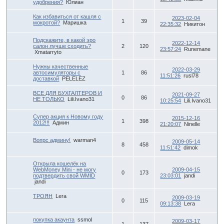
удобрения?
Юлиан
Как избавиться от кашля с
2023-02-04
1
39
мокротой?
Маришка
22:35:32
Никитон
Подскажите, в какой эро
2022-12-14
салон лучше сходить?
2
120
23:57:24
Runemane
Xmatarryto
Нужны качественные
2022-03-29
автосимуляторы с
1
86
11:51:26
rusl78
доставкой
PELELEZ
ВСЕ ДЛЯ БУХГАЛТЕРОВ И
2021-09-27
0
86
НЕ ТОЛЬКО
Lili.Ivano31
10:25:54
Lili.Ivano31
Супер акция к Новому году
2015-12-16
1
398
2012!!!
Админ
21:20:07
Ninelle
Вопрс админу!
warman4
2009-05-14
8
458
11:51:42
dimok
Открыла кошелёк на
WebMoney Mini - не могу
2009-04-15
0
173
подтвердить свой WMID
23:03:01
jandi
jandi
ТРОЯН
Lera
2009-03-19
0
115
09:13:38
Lera
покупка акаунта
ssmol
2009-03-17