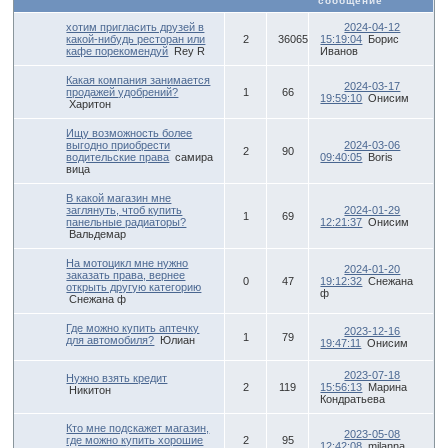
сообщение
хотим пригласить друзей в
2024-04-12
какой-нибудь ресторан или
2
36065
15:19:04
Борис
кафе порекомендуй
Rey R
Иванов
Какая компания занимается
2024-03-17
продажей удобрений?
1
66
19:59:10
Онисим
Харитон
Ищу возможность более
выгодно приобрести
2024-03-06
2
90
водительские права
самира
09:40:05
Boris
вица
В какой магазин мне
заглянуть, чтоб купить
2024-01-29
1
69
панельные радиаторы?
12:21:37
Онисим
Вальдемар
На мотоцикл мне нужно
2024-01-20
заказать права, вернее
0
47
19:12:32
Снежана
открыть другую категорию
ф
Снежана ф
Где можно купить аптечку
2023-12-16
1
79
для автомобиля?
Юлиан
19:47:11
Онисим
2023-07-18
Нужно взять кредит
2
119
15:56:13
Марина
Никитон
Кондратьева
Кто мне подскажет магазин,
2023-05-08
где можно купить хорошие
2
95
12:42:08
milanna