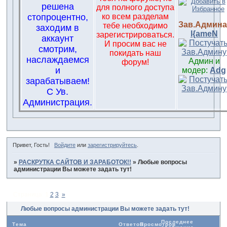
решена
для полного доступа
стопроцентно,
ко всем разделам
Зав.Админа
тебе необходимо
заходим в
l{ameN
зарегистрироваться.
аккаунт
И просим вас не
смотрим,
покидать наш
наслаждаемся
Админ и
форум!
и
модер:
Adg
зарабатываем!
С Ув.
Администрация.
Привет, Гость!
Войдите
или
зарегистрируйтесь
.
»
РАСКРУТКА САЙТОВ И ЗАРАБОТОК!!
»
Любые вопросы
администрации Вы можете задать тут!
Страница:
1
2
3
»
Любые вопросы администрации Вы можете задать тут!
Последнее
Тема
Ответов
Просмотров