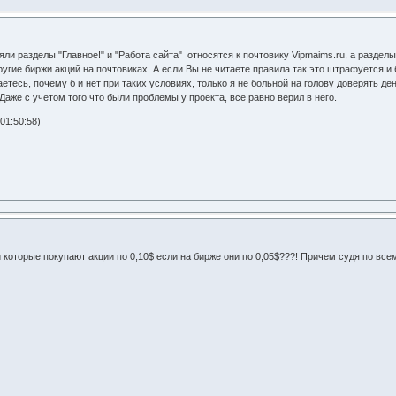
ли разделы "Главное!" и "Работа сайта" относятся к почтовику Vipmaims.ru, а разделы
ругие биржи акций на почтовиках. А если Вы не читаете правила так это штрафуется и
тесь, почему б и нет при таких условиях, только я не больной на голову доверять де
 Даже с учетом того что были проблемы у проекта, все равно верил в него.
01:50:58)
и которые покупают акции по 0,10$ если на бирже они по 0,05$???! Причем судя по вс