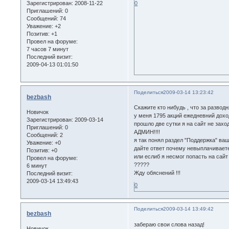
Зарегистрирован
: 2008-11-22
0
Приглашений:
0
Сообщений:
74
Уважение:
+2
Позитив:
+1
Провел на форуме:
7 часов 7 минут
Последний визит:
2009-04-13 01:01:50
Поделиться
2009-03-14 13:23:42
bezbash
Скажите кто нибудь , что за развод
Новичок
у меня 1795 акций ежедневний дохо
Зарегистрирован
: 2009-03-14
прошло две сутки я на сайт не заход
Приглашений:
0
АДМИН!!!!
Сообщений:
2
я так понял раздел "Поддержка" ваш
Уважение:
+0
дайте ответ почему невыплачиваете
Позитив:
+0
или еслиб я несмог попасть на сайт
Провел на форуме:
?????
6 минут
Жду обяснений !!!
Последний визит:
2009-03-14 13:49:43
0
Поделиться
2009-03-14 13:49:42
bezbash
забераю свои слова назад!
Новичок