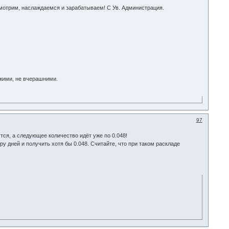
мотрим, наслаждаемся и зарабатываем! С Ув. Администрация.
ежими, не вчерашними.
97
утся, а следующее количество идёт уже по 0.048!
ру дней и получить хотя бы 0.048. Считайте, что при таком раскладе