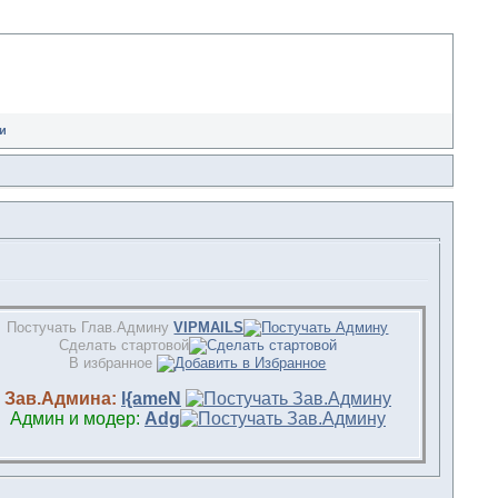
и
Постучать Глав.Админу
VIPMAILS
Сделать стартовой
В избранное
Зав.Админа:
l{ameN
Админ и модер:
Adg