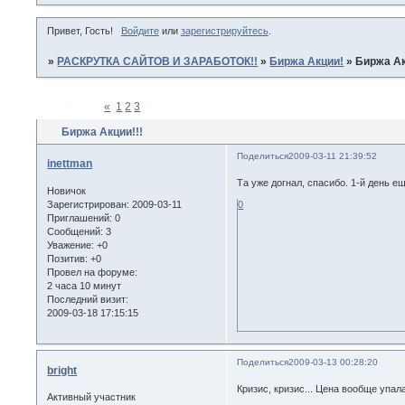
Привет, Гость!
Войдите
или
зарегистрируйтесь
.
»
РАСКРУТКА САЙТОВ И ЗАРАБОТОК!!
»
Биржа Акции!
»
Биржа Ак
Страница:
«
1
2
3
4
Биржа Акции!!!
Поделиться
2009-03-11 21:39:52
inettman
Та уже догнал, спасибо. 1-й день е
Новичок
Зарегистрирован
: 2009-03-11
0
Приглашений:
0
Сообщений:
3
Уважение:
+0
Позитив:
+0
Провел на форуме:
2 часа 10 минут
Последний визит:
2009-03-18 17:15:15
Поделиться
2009-03-13 00:28:20
bright
Кризис, кризис... Цена вообще упала
Активный участник