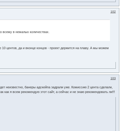
102
по всему в немалых количествах.
10 центов, да и вконце концов - проект держится на плаву. А мы можем
103
будет неизвестно, банеры адскейпа задрали уже. Комиссию 2 цента сделали,
ак как я всем рекомендую этот сайт, а сейчас и не знаю рекомендовать ли!!!