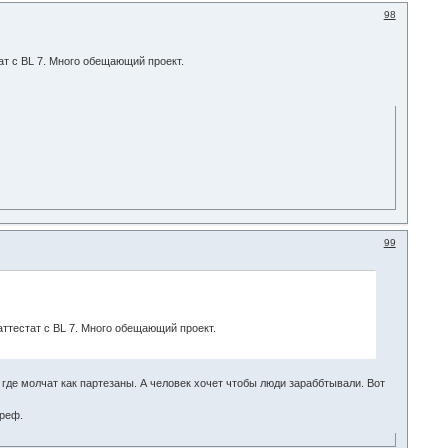
98
ат с BL 7. Много обещающий проект.
99
аттестат с BL 7. Много обещающий проект.
а где молчат как партезаны. А человек хочет чтобы люди зараббтывали. Вот
 реф.