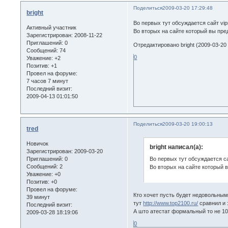
Поделиться
2009-03-20 17:29:48
bright
Во первых тут обсуждается сайт vip
Активный участник
Во вторых на сайте который вы пре
Зарегистрирован
: 2008-11-22
Приглашений:
0
Отредактировано bright (2009-03-20 
Сообщений:
74
0
Уважение:
+2
Позитив:
+1
Провел на форуме:
7 часов 7 минут
Последний визит:
2009-04-13 01:01:50
Поделиться
2009-03-20 19:00:13
tred
Новичок
bright написал(а):
Зарегистрирован
: 2009-03-20
Приглашений:
0
Во первых тут обсуждается са
Сообщений:
2
Во вторых на сайте который 
Уважение:
+0
Позитив:
+0
Провел на форуме:
Кто хочет пусть будет недовольным.
39 минут
тут
http://www.top2100.ru/
сравнил и 
Последний визит:
А што атестат формальный то не 10
2009-03-28 18:19:06
0