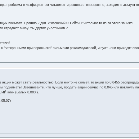
ерь проблема с коэфициентом читаемости решена стопроцентно, заходим в аккаунт с
ящих письмах. Прошло 2 дня. Изменений 0! Рейтинг читаемости из-за этого занижен!
 страдают аккаунты других участников.?
.
ателей.
 с "затерянными при пересылке" письмами рекламодателей, и пусть они приходят св
 акций может стать реальностью. Если никто не сольёт, то акции по 0.0455 распродад
м поднимать! Взвешивайте, что лучше, продать акции сейчас по 0.045 или потянуть па
ИЙ клик (целых 0.003!).
:05:07)