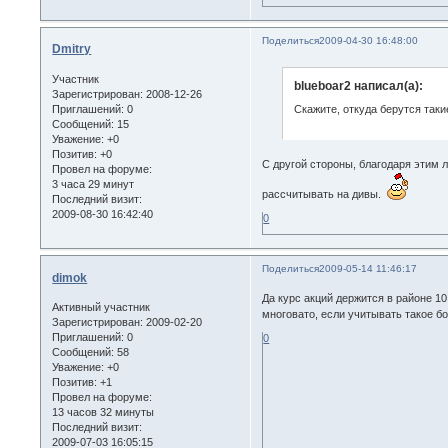
Поделиться
2009-04-30 16:48:00
Dmitry
Участник
blueboar2 написал(а):
Зарегистрирован
: 2008-12-26
Приглашений:
0
Скажите, откуда берутся таки
Сообщений:
15
Уважение:
+0
Позитив:
+0
C другой стороны, благодаря этим 
Провел на форуме:
3 часа 29 минут
рассчитывать на дивы.
Последний визит:
2009-08-30 16:42:40
0
Поделиться
2009-05-14 11:46:17
dimok
Да курс акций держится в районе 10
Активный участник
многовато, если учитывать такое бо
Зарегистрирован
: 2009-02-20
Приглашений:
0
0
Сообщений:
58
Уважение:
+0
Позитив:
+1
Провел на форуме:
13 часов 32 минуты
Последний визит:
2009-07-03 16:05:15