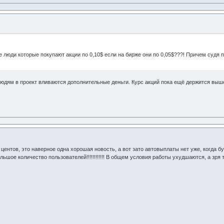
е люди которые покупают акции по 0,10$ если на бирже они по 0,05$???! Причем судя 
людям в проект вливаются дополнительные деньги. Курс акций пока ещё держится выше 
 центов, это наверное одна хорошая новость, а вот зато автовыплаты нет уже, когда 
льшое количество пользователей!!!!!!!!!!!! В общем условия работы ухудшаются, а зря т