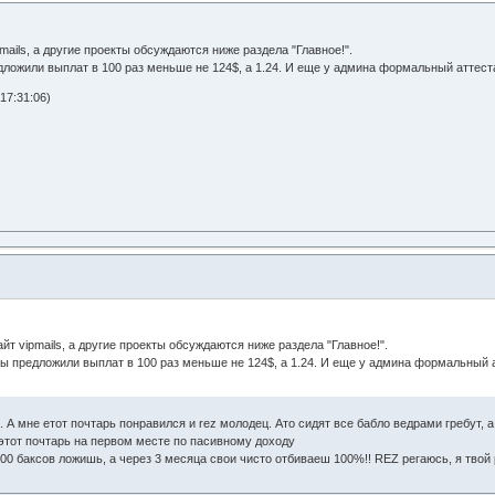
mails, а другие проекты обсуждаются ниже раздела "Главное!".
дложили выплат в 100 раз меньше не 124$, а 1.24. И еще у админа формальный аттест
17:31:06)
йт vipmails, а другие проекты обсуждаются ниже раздела "Главное!".
вы предложили выплат в 100 раз меньше не 124$, а 1.24. И еще у админа формальный 
 А мне етот почтарь понравился и rez молодец. Ато сидят все бабло ведрами гребут, 
этот почтарь на первом месте по пасивному доходу
00 баксов ложишь, а через 3 месяца свои чисто отбиваеш 100%!! REZ регаюсь, я твой