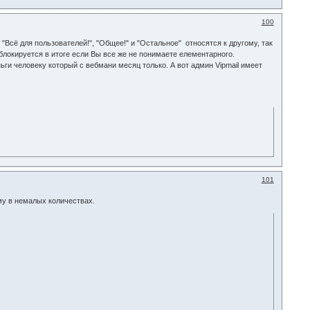
100
 "Всё для пользователей!", "Общее!" и "Остальное" относятся к другому, так
 блокируется в итоге если Вы все же не понимаете елементарного.
ньги человеку который с вебмани месяц только. А вот админ Vipmail имеет
101
ему в немалых количествах.