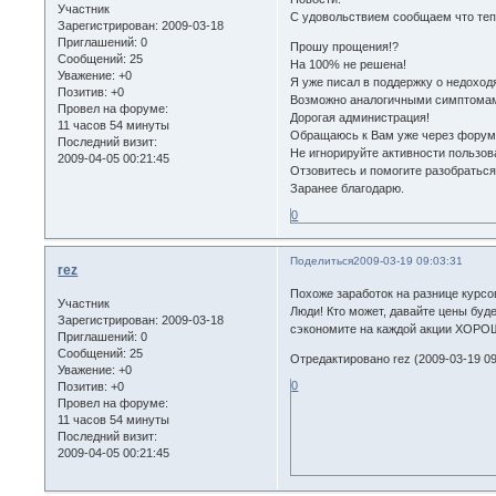
Участник
С удовольствием сообщаем что теп
Зарегистрирован
: 2009-03-18
Приглашений:
0
Прошу прощения!?
Сообщений:
25
На 100% не решена!
Уважение:
+0
Я уже писал в поддержку о недоход
Позитив:
+0
Возможно аналогичными симптомами
Провел на форуме:
Дорогая администрация!
11 часов 54 минуты
Обращаюсь к Вам уже через форум
Последний визит:
Не игнорируйте активности пользов
2009-04-05 00:21:45
Отзовитесь и помогите разобраться
Заранее благодарю.
0
Поделиться
2009-03-19 09:03:31
rez
Похоже заработок на разнице курсов
Участник
Люди! Кто может, давайте цены буде
Зарегистрирован
: 2009-03-18
сэкономите на каждой акции ХОРОШ
Приглашений:
0
Сообщений:
25
Отредактировано rez (2009-03-19 09
Уважение:
+0
0
Позитив:
+0
Провел на форуме:
11 часов 54 минуты
Последний визит:
2009-04-05 00:21:45