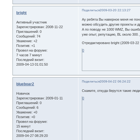
Поделиться
2009-03-20 22:13:27
bright
Ау ребята Вы наверное меня не поня
Активный участник
можно обсудить другие проекты и д
Зарегистрирован
: 2008-11-22
А по поводу не 1000 WMZ, Вы ошибае
Приглашений:
0
уже опыт, репутацию, BL около 300.
Сообщений:
74
Уважение:
+2
Отредактировано bright (2009-03-22 
Позитив:
+1
Провел на форуме:
0
7 часов 7 минут
Последний визит:
2009-04-13 01:01:50
Поделиться
2009-04-22 06:24:22
blueboar2
Скажите, откуда берутся такие люд
Новичок
Зарегистрирован
: 2009-01-11
0
Приглашений:
0
Сообщений:
6
Уважение:
+0
Позитив:
+0
Провел на форуме:
15 минут
Последний визит:
2009-04-27 08:29:20