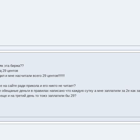
няк эта биржа??
д 29 центов
ил и мне насчитали всего 29 центов!!!!!!!
е на сайте ради прикола и его никто не читает?
 обещаные деньги в правилах написано что каждую сутку а мне заплатили за 2е как за
 еще и на третий день то тожэ заплатили бы 29?