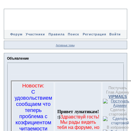
Форум
Участники
Правила
Поиск
Регистрация
Войти
Активные темы
Объявление
Новости:
Постучать
С
Глав.Админу
VIPMAILS
удовольствием
сообщаем что
теперь
Сделать
Привет лунатикам!
стартовой
проблема с
:)
Здравствуй гость!
коэфициентом
Мы рады видеть
тебя на форуме, но
В избранное
читаемости