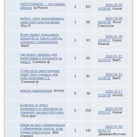
FASTCHANGE — это сервис
2024-03-25
2
357
обмена
Ia.Ponom
14:00:44
Komar
ребята, хочу разнообразить
2024-03-05
свою сексуальную жизнь
1
68
09:04:43
Женя
Rey R
Самсонов
Всем привет подскажите
2024-01-25
пожалуйста, какого-нибудь
1
63
14:00:17
Борис
хорошего туроператора
Иванов
ВавS
где можно заказать для
2024-01-21
меня права в интернете за
1
65
14:20:10
ВавS
деньги
Снежана ф
У кого есть опыт покупки
прав? Хочу открыть для
2024-01-21
1
82
себя категорию С1.
14:05:42
ВавS
Снежана ф
ремонт кавомашини
termos
2023-12-17
0
39
13:56:48
termos
Если кто-то здесь
вылечился от онкологии за
2023-10-04
5
259
границей, посоветуйте клин
18:53:27
Komar
Петя фас
Никак не могу определиться
2023-07-03
с обменником крипты, а вы
1
142
00:52:14
одним пользуетесь
Дед-
ДжафарсВостока
отмороз