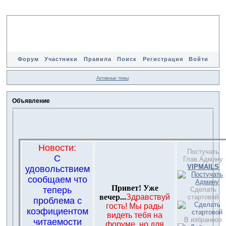
Форум
Участники
Правила
Поиск
Регистрация
Войти
Активные темы
Объявление
Новости:
Постучать
С
Глав.Админу
VIPMAILS
удовольствием
сообщаем что
Привет! Уже
теперь
Сделать
вечер...
Здравствуй
стартовой
проблема с
гость! Мы рады
коэфициентом
видеть тебя на
В избранное
читаемости
форуме, но для