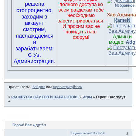
решена
полного доступа ко
стопроцентно,
всем разделам тебе
Зав.Админа
необходимо
заходим в
l{ameN
зарегистрироваться.
аккаунт
И просим вас не
смотрим,
покидать наш
наслаждаемся
Админ и
форум!
и
модер:
Adg
зарабатываем!
С Ув.
Администрация.
Привет, Гость!
Войдите
или
зарегистрируйтесь
.
»
РАСКРУТКА САЙТОВ И ЗАРАБОТОК!!
»
Игры
»
Герои! Вас ждут!
<
Страница:
1
Герои! Вас ждут! <
1
Поделиться
2011-06-19