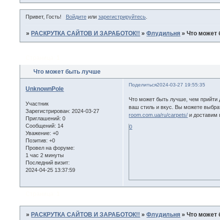
Привет, Гость!
Войдите
или
зарегистрируйтесь
.
»
РАСКРУТКА САЙТОВ И ЗАРАБОТОК!!
»
Флудильня
»
Что может
Страница:
1
Что может быть лучше
Поделиться
2024-03-27 19:55:35
UnknownPole
Что может быть лучше, чем прийти
Участник
ваш стиль и вкус. Вы можете выбрат
Зарегистрирован
: 2024-03-27
room.com.ua/ru/carpets/
и доставим в
Приглашений:
0
Сообщений:
14
0
Уважение:
+0
Позитив:
+0
Провел на форуме:
1 час 2 минуты
Последний визит:
2024-04-25 13:37:59
Страница:
1
»
РАСКРУТКА САЙТОВ И ЗАРАБОТОК!!
»
Флудильня
»
Что может