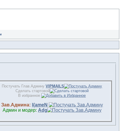
и
Постучать Глав.Админу
VIPMAILS
Сделать стартовой
В избранное
Зав.Админа:
l{ameN
Админ и модер:
Adg