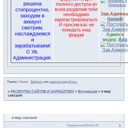
решена
полного доступа ко
стопроцентно,
всем разделам тебе
Зав.Админа
необходимо
заходим в
l{ameN
зарегистрироваться.
аккаунт
И просим вас не
смотрим,
покидать наш
наслаждаемся
Админ и
форум!
и
модер:
Adg
зарабатываем!
С Ув.
Администрация.
Привет, Гость!
Войдите
или
зарегистрируйтесь
.
»
РАСКРУТКА САЙТОВ И ЗАРАБОТОК!!
»
Флудильня
»
я ищу
сексшоп
Страница:
1
я ищу сексшоп
1
Поделиться
2024-01-23