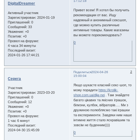
17:12:18
DigitalDreamer
Привет всем! Я хотел бы получить
Активный участник
рекомендации от вас. Ищу
Зарегистрирован
: 2024-01-19
надежный и анонимный сексшоп,
Приглашений:
0
где можно купить различные
Сообщений:
33
интимные товары. Какие магазины
Уважение:
+0
вы можете порекомендовать?
Позитив:
+0
Провел на форуме:
0
4 часа 34 минуты
Последний визит:
2024-01-26 17:44:21
2
Поделиться
2024-04-26
15:00:04
Серега
Якщо шукаєте класний секс-шоп, то
Участник
можу порадити
https://krolik-
Зарегистрирован
: 2023-03-20
shop.com.ua/dlja-nei
. Там знайдете
Приглашений:
0
багато цікавих та якісних іграшок,
Сообщений:
12
білизни, кулбок, вібраторів..... Ми з
Уважение:
+0
дружиною полюбляємо такі іграшки
Позитив:
+0
та експерименти. Завдяки ним наше
Провел на форуме:
інтимне життя стало яскравішим та
1 час 6 минут
зовсім не буденним))))
Последний визит:
2024-04-30 15:45:09
0