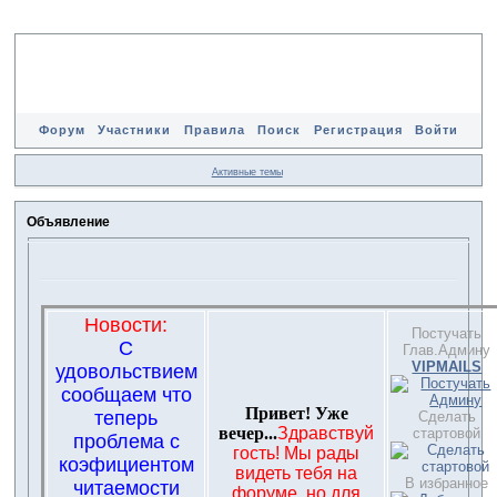
Форум
Участники
Правила
Поиск
Регистрация
Войти
Активные темы
Объявление
Новости:
Постучать
С
Глав.Админу
VIPMAILS
удовольствием
сообщаем что
Привет! Уже
теперь
Сделать
вечер...
Здравствуй
стартовой
проблема с
гость! Мы рады
коэфициентом
видеть тебя на
В избранное
читаемости
форуме, но для