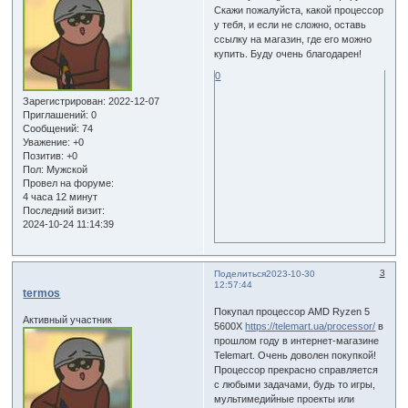
Скажи пожалуйста, какой процессор
у тебя, и если не сложно, оставь
ссылку на магазин, где его можно
купить. Буду очень благодарен!
0
Зарегистрирован
: 2022-12-07
Приглашений:
0
Сообщений:
74
Уважение:
+0
Позитив:
+0
Пол:
Мужской
Провел на форуме:
4 часа 12 минут
Последний визит:
2024-10-24 11:14:39
3
Поделиться
2023-10-30
12:57:44
termos
Покупал процессор AMD Ryzen 5
Активный участник
5600X
https://telemart.ua/processor/
в
прошлом году в интернет-магазине
Telemart. Очень доволен покупкой!
Процессор прекрасно справляется
с любыми задачами, будь то игры,
мультимедийные проекты или