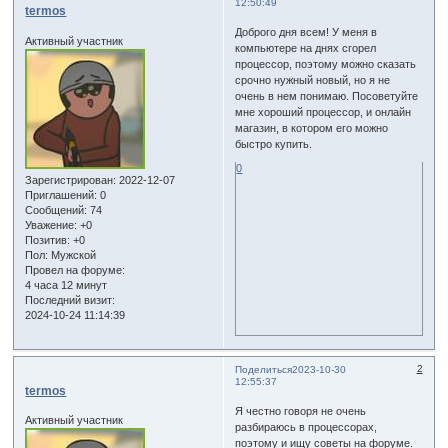
12:50:49
termos
Доброго дня всем! У меня в
Активный участник
компьютере на днях сгорел
процессор, поэтому можно сказать
срочно нужный новый, но я не
очень в нем понимаю. Посоветуйте
мне хороший процессор, и онлайн
магазин, в котором его можно
быстро купить.
0
Зарегистрирован
: 2022-12-07
Приглашений:
0
Сообщений:
74
Уважение:
+0
Позитив:
+0
Пол:
Мужской
Провел на форуме:
4 часа 12 минут
Последний визит:
2024-10-24 11:14:39
2
Поделиться
2023-10-30
12:55:37
termos
Я честно говоря не очень
Активный участник
разбираюсь в процессорах,
поэтому и ищу советы на форуме.