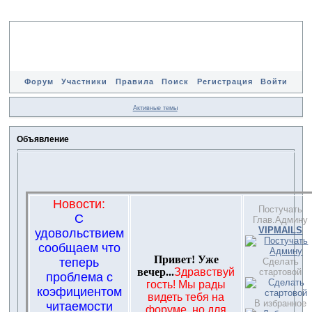
Форум
Участники
Правила
Поиск
Регистрация
Войти
Активные темы
Объявление
Новости:
Постучать
С
Глав.Админу
VIPMAILS
удовольствием
сообщаем что
Привет! Уже
теперь
Сделать
вечер...
Здравствуй
стартовой
проблема с
гость! Мы рады
коэфициентом
видеть тебя на
В избранное
читаемости
форуме, но для