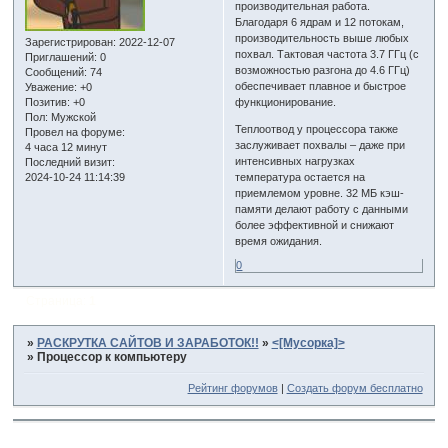
производительная работа.
Благодаря 6 ядрам и 12 потокам,
производительность выше любых
Зарегистрирован
: 2022-12-07
похвал. Тактовая частота 3.7 ГГц (с
Приглашений:
0
возможностью разгона до 4.6 ГГц)
Сообщений:
74
обеспечивает плавное и быстрое
Уважение:
+0
Позитив:
+0
функционирование.
Пол:
Мужской
Теплоотвод у процессора также
Провел на форуме:
заслуживает похвалы – даже при
4 часа 12 минут
интенсивных нагрузках
Последний визит:
2024-10-24 11:14:39
температура остается на
приемлемом уровне. 32 МБ кэш-
памяти делают работу с данными
более эффективной и снижают
время ожидания.
0
Страница:
1
»
РАСКРУТКА САЙТОВ И ЗАРАБОТОК!!
»
<[Мусорка]>
»
Процессор к компьютеру
Рейтинг форумов
|
Создать форум бесплатно