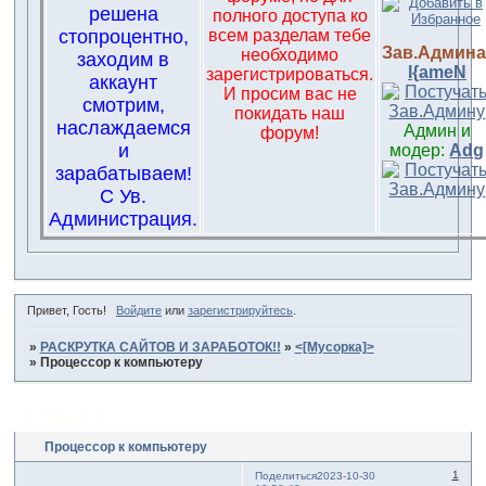
решена
полного доступа ко
стопроцентно,
всем разделам тебе
Зав.Админа
необходимо
заходим в
l{ameN
зарегистрироваться.
аккаунт
И просим вас не
смотрим,
покидать наш
наслаждаемся
Админ и
форум!
и
модер:
Adg
зарабатываем!
С Ув.
Администрация.
Привет, Гость!
Войдите
или
зарегистрируйтесь
.
»
РАСКРУТКА САЙТОВ И ЗАРАБОТОК!!
»
<[Мусорка]>
»
Процессор к компьютеру
Страница:
1
Процессор к компьютеру
1
Поделиться
2023-10-30