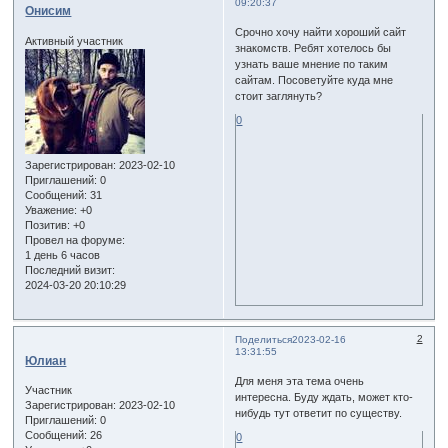
09:20:37
Онисим
Срочно хочу найти хороший сайт
Активный участник
знакомств. Ребят хотелось бы
узнать ваше мнение по таким
сайтам. Посоветуйте куда мне
стоит заглянуть?
0
Зарегистрирован
: 2023-02-10
Приглашений:
0
Сообщений:
31
Уважение:
+0
Позитив:
+0
Провел на форуме:
1 день 6 часов
Последний визит:
2024-03-20 20:10:29
2
Поделиться
2023-02-16
13:31:55
Юлиан
Для меня эта тема очень
Участник
интересна. Буду ждать, может кто-
Зарегистрирован
: 2023-02-10
нибудь тут ответит по существу.
Приглашений:
0
Сообщений:
26
0