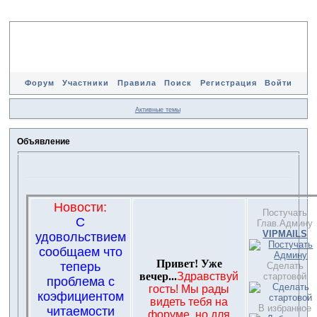
Форум
Участники
Правила
Поиск
Регистрация
Войти
Активные темы
Объявление
Новости:
Постучать
С
Глав.Админу
VIPMAILS
удовольствием
сообщаем что
Привет! Уже
теперь
Сделать
вечер...
Здравствуй
стартовой
проблема с
гость! Мы рады
коэфициентом
видеть тебя на
В избранное
читаемости
форуме, но для