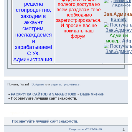
решена
полного доступа ко
стопроцентно,
всем разделам тебе
Зав.Админа
необходимо
заходим в
l{ameN
зарегистрироваться.
аккаунт
И просим вас не
смотрим,
покидать наш
наслаждаемся
Админ и
форум!
и
модер:
Adg
зарабатываем!
С Ув.
Администрация.
Привет, Гость!
Войдите
или
зарегистрируйтесь
.
»
РАСКРУТКА САЙТОВ И ЗАРАБОТОК!!
»
Ваше мнение
»
Посоветуйте лучший сайт знакомств.
Страница:
1
Посоветуйте лучший сайт знакомств.
1
Поделиться
2023-02-16