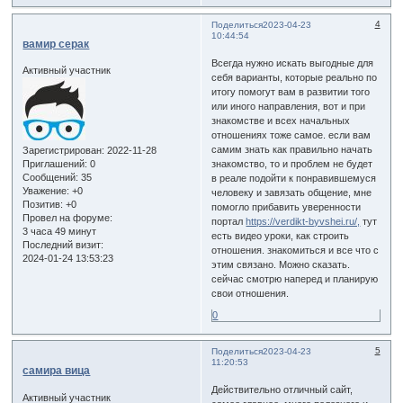
4
Поделиться
2023-04-23
10:44:54
вамир серак
Всегда нужно искать выгодные для
Активный участник
себя варианты, которые реально по
итогу помогут вам в развитии того
или иного направления, вот и при
знакомстве и всех начальных
отношениях тоже самое. если вам
самим знать как правильно начать
Зарегистрирован
: 2022-11-28
знакомство, то и проблем не будет
Приглашений:
0
Сообщений:
35
в реале подойти к понравившемуся
Уважение:
+0
человеку и завязать общение, мне
Позитив:
+0
помогло прибавить уверенности
Провел на форуме:
портал
https://verdikt-byvshei.ru/,
тут
3 часа 49 минут
есть видео уроки, как строить
Последний визит:
отношения. знакомиться и все что с
2024-01-24 13:53:23
этим связано. Можно сказать.
сейчас смотрю наперед и планирую
свои отношения.
0
5
Поделиться
2023-04-23
11:20:53
самира вица
Действительно отличный сайт,
Активный участник