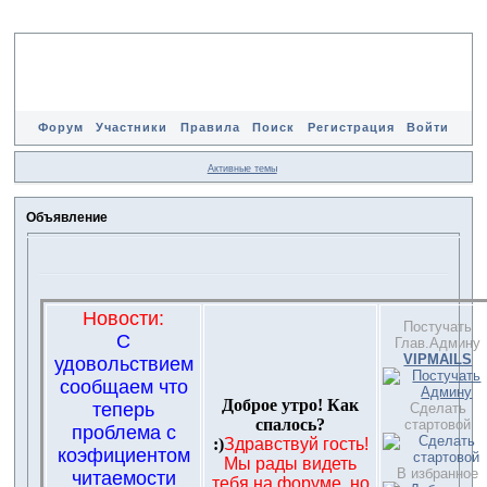
Форум
Участники
Правила
Поиск
Регистрация
Войти
Активные темы
Объявление
Новости:
Постучать
С
Глав.Админу
VIPMAILS
удовольствием
сообщаем что
Доброе утро! Как
теперь
Сделать
спалось?
стартовой
проблема с
:)
Здравствуй гость!
коэфициентом
Мы рады видеть
В избранное
читаемости
тебя на форуме, но