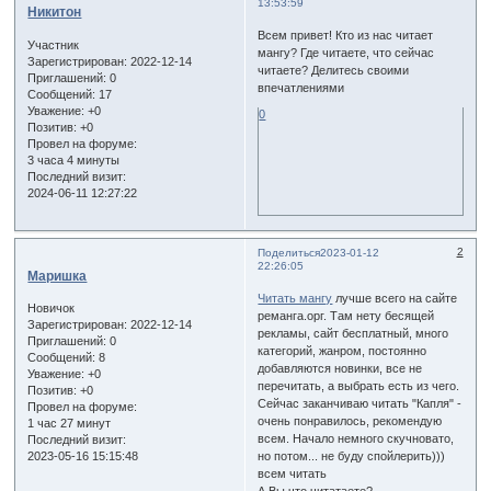
13:53:59
Никитон
Всем привет! Кто из нас читает
Участник
мангу? Где читаете, что сейчас
Зарегистрирован
: 2022-12-14
читаете? Делитесь своими
Приглашений:
0
впечатлениями
Сообщений:
17
Уважение:
+0
0
Позитив:
+0
Провел на форуме:
3 часа 4 минуты
Последний визит:
2024-06-11 12:27:22
2
Поделиться
2023-01-12
22:26:05
Маришка
Читать мангу
лучше всего на сайте
Новичок
реманга.орг. Там нету бесящей
Зарегистрирован
: 2022-12-14
рекламы, сайт бесплатный, много
Приглашений:
0
категорий, жанром, постоянно
Сообщений:
8
добавляются новинки, все не
Уважение:
+0
перечитать, а выбрать есть из чего.
Позитив:
+0
Сейчас заканчиваю читать "Капля" -
Провел на форуме:
очень понравилось, рекомендую
1 час 27 минут
всем. Начало немного скучновато,
Последний визит:
2023-05-16 15:15:48
но потом... не буду спойлерить)))
всем читать