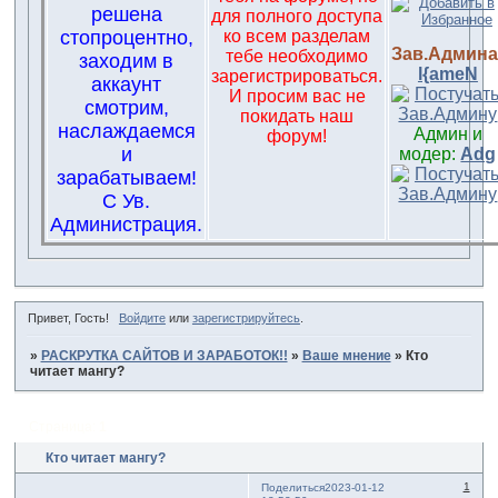
решена
для полного доступа
стопроцентно,
ко всем разделам
Зав.Админа
тебе необходимо
заходим в
l{ameN
зарегистрироваться.
аккаунт
И просим вас не
смотрим,
покидать наш
наслаждаемся
Админ и
форум!
и
модер:
Adg
зарабатываем!
С Ув.
Администрация.
Привет, Гость!
Войдите
или
зарегистрируйтесь
.
»
РАСКРУТКА САЙТОВ И ЗАРАБОТОК!!
»
Ваше мнение
»
Кто
читает мангу?
Страница:
1
Кто читает мангу?
1
Поделиться
2023-01-12