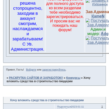
решена
для полного доступа
стопроцентно,
ко всем разделам
Зав.Админа
тебе необходимо
заходим в
l{ameN
зарегистрироваться.
аккаунт
И просим вас не
смотрим,
покидать наш
наслаждаемся
Админ и
форум!
и
модер:
Adg
зарабатываем!
С Ув.
Администрация.
Привет, Гость!
Войдите
или
зарегистрируйтесь
.
»
РАСКРУТКА САЙТОВ И ЗАРАБОТОК!!
»
Конкурсы
»
Хочу
вложить средства в строительство пиццерии
Страница:
1
Хочу вложить средства в строительство пиццерии
1
Поделиться
2023-01-11