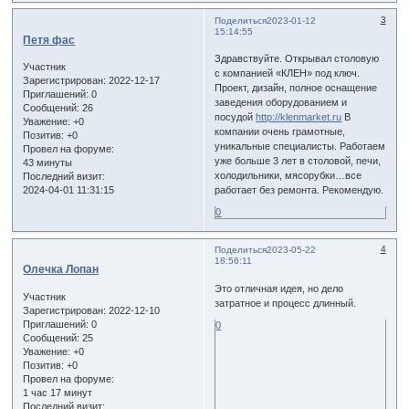
3
Поделиться
2023-01-12
15:14:55
Петя фас
Здравствуйте. Открывал столовую
Участник
с компанией «КЛЕН» под ключ.
Зарегистрирован
: 2022-12-17
Проект, дизайн, полное оснащение
Приглашений:
0
заведения оборудованием и
Сообщений:
26
посудой
http://klenmarket.ru
В
Уважение:
+0
компании очень грамотные,
Позитив:
+0
уникальные специалисты. Работаем
Провел на форуме:
уже больше 3 лет в столовой, печи,
43 минуты
холодильники, мясорубки…все
Последний визит:
2024-04-01 11:31:15
работает без ремонта. Рекомендую.
0
4
Поделиться
2023-05-22
18:56:11
Олечка Лопан
Это отличная идея, но дело
Участник
затратное и процесс длинный.
Зарегистрирован
: 2022-12-10
Приглашений:
0
0
Сообщений:
25
Уважение:
+0
Позитив:
+0
Провел на форуме:
1 час 17 минут
Последний визит: