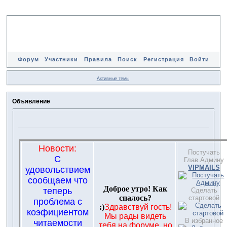
Форум
Участники
Правила
Поиск
Регистрация
Войти
Активные темы
Объявление
Новости:
Постучать
С
Глав.Админу
VIPMAILS
удовольствием
сообщаем что
Доброе утро! Как
теперь
Сделать
спалось?
стартовой
проблема с
:)
Здравствуй гость!
коэфициентом
Мы рады видеть
В избранное
читаемости
тебя на форуме, но