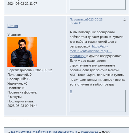
2024-06-02 22:11:07
5
Поделиться
2023-05-23
09:44:42
Limon
А мы помещение арендовали,
Участник
сейчас там делаем ремонт. Купили
для работы технический фен с
регулировкой
https://adr-
tools.ru/catalog/feny_regul …
mperatury/
и другое оборудование.
Если у вас намечаются
строительные или ремонтные
Зарегистрирован
: 2023-05-22
работы, советую зайти в магазин
Приглашений:
0
ADR Tools. Здесь все можно купить
Сообщений:
12
по лучшим ценам и главное - всегда
Уважение:
+0
есть отличный выбор товара.
Позитив:
+0
0
Провел на форуме:
2 минуты
Последний визит:
2023-05-23 09:44:44
Страница:
1
»
РАСКРУТКА САЙТОВ И ЗАРАБОТОК!!
»
Конкурсы
»
Хочу