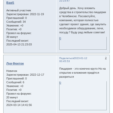
22:23:47
ВавS
Добрый день. Хочу вложить
Активный участник
средства в строительство пиццерии
Зарегистрирован
: 2022-11-19
в Челябинске. Посоветуйте,
Приглашений:
0
компанию, которая полностью
Сообщений:
34
сделает проект здания, где закупить
Уважение:
+0
необходимое оборудование, печи,
Позитив:
+0
посуду.? Буду рад любым советам!
Провел на форуме:
39 минут
0
Последний визит:
2025-04-13 21:23:03
2
Поделиться
2023-01-12
00:45:53
Луи Фонтон
Пиццерия - это конечно круто Но на
Новичок
открытие и вложения придётся
Зарегистрирован
: 2022-12-17
разориться
Приглашений:
0
Сообщений:
6
0
Уважение:
+0
Позитив:
+0
Провел на форуме:
20 минут
Последний визит:
2024-03-14 14:41:56