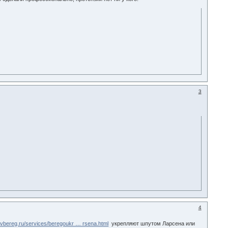
3
4
lavbereg.ru/services/beregoukr … rsena.html
укрепляют шпутом Ларсена или