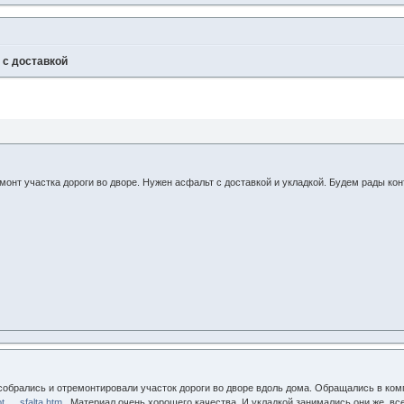
 с доставкой
нт участка дороги во дворе. Нужен асфальт с доставкой и укладкой. Будем рады кон
собрались и отремонтировали участок дороги во дворе вдоль дома. Обращались в ком
ot … sfalta.htm
. Материал очень хорошего качества. И укладкой занимались они же, все