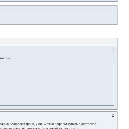
1
тактам.
2
панию «Асфальтстрой», у них можно асфальт купить с доставкой
 сделали профессионально, претензий нет ни у кого.