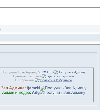
и
Постучать Глав.Админу
VIPMAILS
Сделать стартовой
В избранное
Зав.Админа:
l{ameN
Админ и модер:
Adg