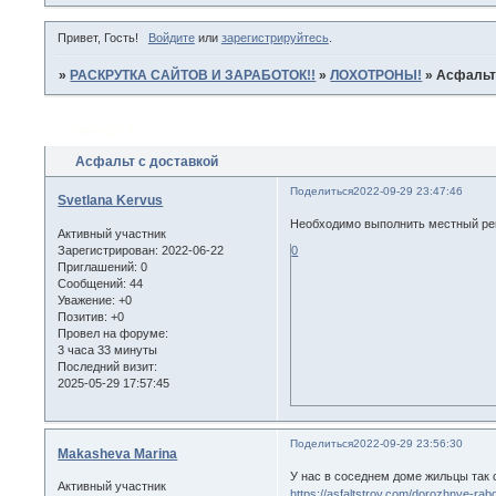
Привет, Гость!
Войдите
или
зарегистрируйтесь
.
»
РАСКРУТКА САЙТОВ И ЗАРАБОТОК!!
»
ЛОХОТРОНЫ!
»
Асфальт
Страница:
1
Асфальт с доставкой
Поделиться
2022-09-29 23:47:46
Svetlana Kervus
Необходимо выполнить местный ремо
Активный участник
Зарегистрирован
: 2022-06-22
0
Приглашений:
0
Сообщений:
44
Уважение:
+0
Позитив:
+0
Провел на форуме:
3 часа 33 минуты
Последний визит:
2025-05-29 17:57:45
Поделиться
2022-09-29 23:56:30
Makasheva Marina
У нас в соседнем доме жильцы так 
Активный участник
https://asfaltstroy.com/dorozhnye-rab