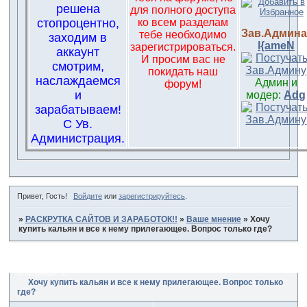
решена
для полного доступа
стопроцентно,
ко всем разделам
Зав.Админа
тебе необходимо
заходим в
l{ameN
зарегистрироваться.
аккаунт
И просим вас не
смотрим,
покидать наш
наслаждаемся
Админ и
форум!
и
модер:
Adg
зарабатываем!
С Ув.
Администрация.
Привет, Гость!
Войдите
или
зарегистрируйтесь
.
»
РАСКРУТКА САЙТОВ И ЗАРАБОТОК!!
»
Ваше мнение
»
Хочу
купить кальян и все к нему прилегающее. Вопрос только где?
Страница:
1
Хочу купить кальян и все к нему прилегающее. Вопрос только
где?