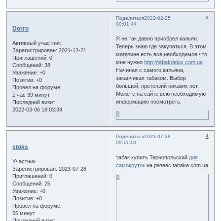
3
Поделиться
2022-02-25
00:01:44
Dorro
Я не так давно приобрел кальян.
Активный участник
Теперь знаю где закупаться. В этом
Зарегистрирован
: 2021-12-21
магазине есть все необходимое что
Приглашений:
0
мне нужно
http://tabakdelux.com.ua
.
Сообщений:
38
Начиная с самого кальяна,
Уважение:
+0
заканчивая табаком. Выбор
Позитив:
+0
большой, претензий никаких нет.
Провел на форуме:
Можете на сайте всю необходимую
1 час 39 минут
информацию посмотреть.
Последний визит:
2022-03-06 18:03:34
0
4
Поделиться
2023-07-28
09:11:18
stoks
табак купить Тернопольский
для
Участник
самокруток
на развес tabake.com.ua
Зарегистрирован
: 2023-07-28
Приглашений:
0
0
Сообщений:
25
Уважение:
+0
Позитив:
+0
Провел на форуме:
55 минут
Последний визит: