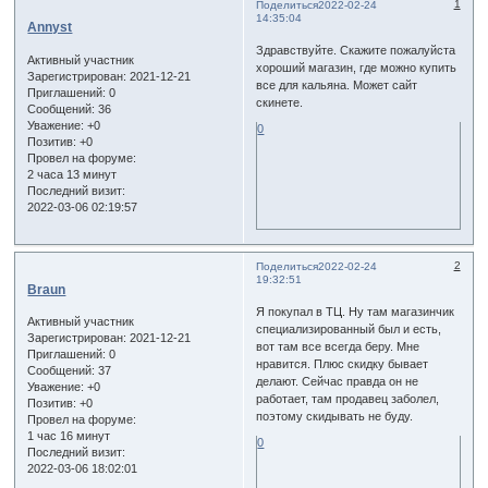
1
Поделиться
2022-02-24
14:35:04
Annyst
Здравствуйте. Скажите пожалуйста
Активный участник
хороший магазин, где можно купить
Зарегистрирован
: 2021-12-21
все для кальяна. Может сайт
Приглашений:
0
скинете.
Сообщений:
36
Уважение:
+0
0
Позитив:
+0
Провел на форуме:
2 часа 13 минут
Последний визит:
2022-03-06 02:19:57
2
Поделиться
2022-02-24
19:32:51
Braun
Я покупал в ТЦ. Ну там магазинчик
Активный участник
специализированный был и есть,
Зарегистрирован
: 2021-12-21
вот там все всегда беру. Мне
Приглашений:
0
нравится. Плюс скидку бывает
Сообщений:
37
делают. Сейчас правда он не
Уважение:
+0
работает, там продавец заболел,
Позитив:
+0
поэтому скидывать не буду.
Провел на форуме:
1 час 16 минут
0
Последний визит:
2022-03-06 18:02:01