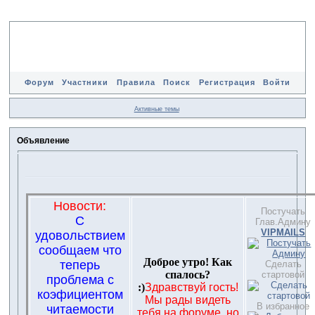
Форум
Участники
Правила
Поиск
Регистрация
Войти
Активные темы
Объявление
Новости:
Постучать
С
Глав.Админу
VIPMAILS
удовольствием
сообщаем что
Доброе утро! Как
теперь
Сделать
спалось?
стартовой
проблема с
:)
Здравствуй гость!
коэфициентом
Мы рады видеть
В избранное
читаемости
тебя на форуме, но