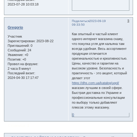
2023-07-28 10:03:18
5
Поделиться
2023-09-19
09:33:50
Gregorio
Как опытный и частый клиент
Участник
одного интернет магазина скажу,
Зарегистрирован
: 2023-08-22
что покупка угля для кальяна там
Приглашений:
0
всегда удобная. Весь ассортимент
Сообщений:
24
продукции отличается
Уважение:
+0
оригинальностью и креативностью.
Позитив:
+0
Цены, качество и гарантии на
Провел на форуме:
высоком уровне. Безопасность и
2 часа 8 минут
практичность - это акцент, который
Последний визит:
2024-04-30 17:17:47
делает этот
https://dhs.com.ua/katalog/ugol/
магазин лучшим в своей сфере.
Быстрая доставка по Украине и
профессиональные консультации
по выбору только добавляют
плюсов этому магазину.
0
Страница:
1