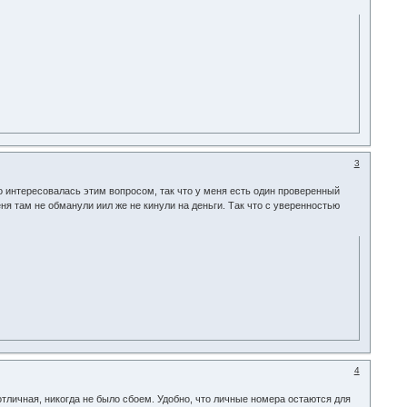
3
 то интересовалась этим вопросом, так что у меня есть один проверенный
я там не обманули иил же не кинули на деньги. Так что с уверенностью
4
 отличная, никогда не было сбоем. Удобно, что личные номера остаются для