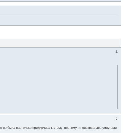
1
2
я не была настолько придирчива к этому, поэтому я пользовалась услугами