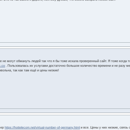
ре не могут обмануть людей так что я бы тоже искала проверенный сайт. Я тоже когда
s.co
. Пользовалась их услугами достаточно большое количество времени и не разу мен
овольна, так как там ещё и цены низкие!
мер
https://hottelecom.net/virtual-number-of-germany.html
и все. Цены у них низкие, связь