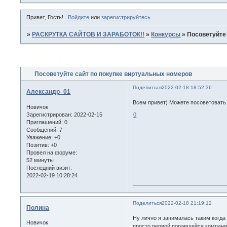
Привет, Гость!
Войдите
или
зарегистрируйтесь
.
»
РАСКРУТКА САЙТОВ И ЗАРАБОТОК!!
»
Конкурсы
»
Посоветуйте
Страница:
1
Посоветуйте сайт по покупке виртуальных номеров
Поделиться
2022-02-18 18:52:36
Александр_01
Всем привет) Можете посоветовать 
Новичок
Зарегистрирован
: 2022-02-15
0
Приглашений:
0
Сообщений:
7
Уважение:
+0
Позитив:
+0
Провел на форуме:
52 минуты
Последний визит:
2022-02-19 10:28:24
Поделиться
2022-02-18 21:19:12
Полина
Ну лично я занималась таким когда
Новичок
просто первой попавшейся компании