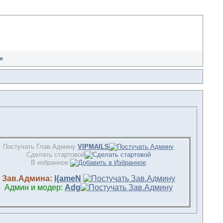
и
Постучать Глав.Админу
VIPMAILS
Сделать стартовой
В избранное
Зав.Админа:
l{ameN
Админ и модер:
Adg