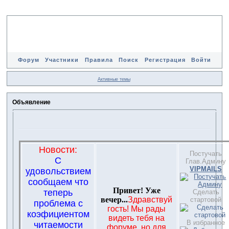
Форум
Участники
Правила
Поиск
Регистрация
Войти
Активные темы
Объявление
Новости:
Постучать
С
Глав.Админу
VIPMAILS
удовольствием
сообщаем что
Привет! Уже
теперь
Сделать
вечер...
Здравствуй
стартовой
проблема с
гость! Мы рады
коэфициентом
видеть тебя на
В избранное
читаемости
форуме, но для