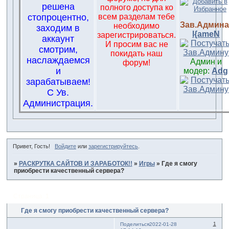
решена
полного доступа ко
стопроцентно,
всем разделам тебе
Зав.Админа
необходимо
заходим в
l{ameN
зарегистрироваться.
аккаунт
И просим вас не
смотрим,
покидать наш
наслаждаемся
Админ и
форум!
и
модер:
Adg
зарабатываем!
С Ув.
Администрация.
Привет, Гость!
Войдите
или
зарегистрируйтесь
.
»
РАСКРУТКА САЙТОВ И ЗАРАБОТОК!!
»
Игры
»
Где я смогу
приобрести качественный сервера?
Страница:
1
Где я смогу приобрести качественный сервера?
1
Поделиться
2022-01-28