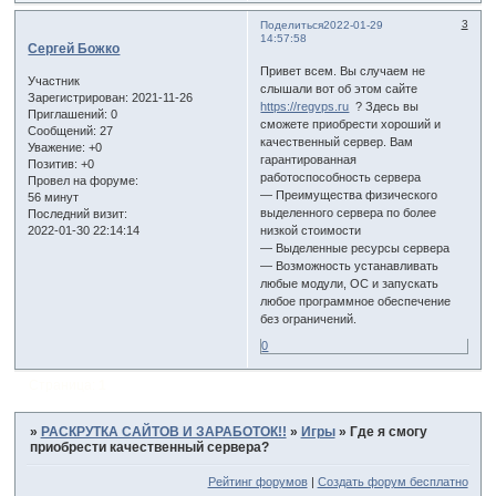
3
Поделиться
2022-01-29
14:57:58
Сергей Божко
Привет всем. Вы случаем не
Участник
слышали вот об этом сайте
Зарегистрирован
: 2021-11-26
https://regvps.ru
? Здесь вы
Приглашений:
0
сможете приобрести хороший и
Сообщений:
27
качественный сервер. Вам
Уважение:
+0
гарантированная
Позитив:
+0
работоспособность сервера
Провел на форуме:
— Преимущества физического
56 минут
выделенного сервера по более
Последний визит:
2022-01-30 22:14:14
низкой стоимости
— Выделенные ресурсы сервера
— Возможность устанавливать
любые модули, ОС и запускать
любое программное обеспечение
без ограничений.
0
Страница:
1
»
РАСКРУТКА САЙТОВ И ЗАРАБОТОК!!
»
Игры
»
Где я смогу
приобрести качественный сервера?
Рейтинг форумов
|
Создать форум бесплатно