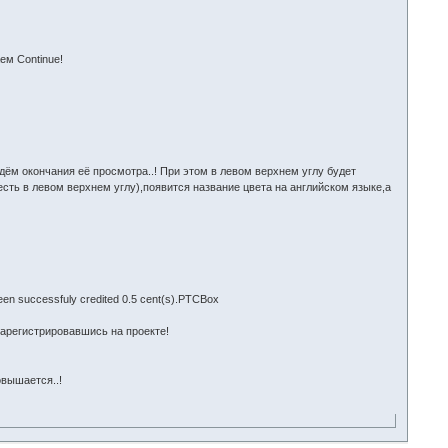
аем Continue!
дём окончания её просмотра..! При этом в левом верхнем углу будет
о есть в левом верхнем углу),появится название цвета на английском языке,а
n successfuly credited 0.5 cent(s).PTCBox
арегистрировавшись на проекте!
овышается..!