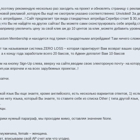
,поэтому рекомендую несколько раз заходить на проект и обновлять страницу с рекла
д новой рекламой ,которую Вы ещё не смотрели указано соответственно: Unvisited! За 
 апгрейдами...! Сайт предлагает три вида стандартных апгрейда:Серебро стоит $ 30,з
,что Вы не найдёте на других сайтах! Вы можете сами сконструировать себе апрейд ст
апример увеличить цену за свой клик аж до 10 центов за клик ,можете добавить уровн
!
stom Membership и находится под тремя стандартными апгрейдами! Там ничего сложног
так называемая система ZERO LOSS – которая гарантирует Вам возврат ваших средств
, а к концу года заработали всего 20 баксов, то Админ доплатит Вам 10 баксов
 на кнопку Sign-Up слева, вверху на сайте,вводим свою электороную почту- на кото
om,как впрочем и на всех зарубежных проектах..!
капчи.
ой язык Вы еще знаете, кроме английского, есть несколько вариантов ответов, 1) если 
ске нету языка, который Вы знаете, то ставите себе из списка Other ( типа другой язык, 
.
ицы.
ерики нужный параграф, мы проходим мимо, оставляя значение None.
 мужжчина, female – женщина.
нет, вписываем свой АР счет или что угодно.