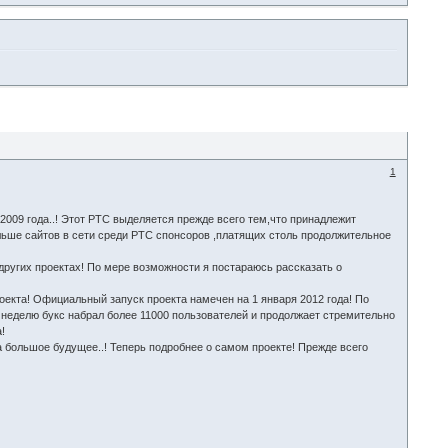
1
 2009 года..! Этот РТС выделяется прежде всего тем,что принадлежит
ольше сайтов в сети среди РТС спонсоров ,платящих столь продолжительное
других проектах! По мере возможности я постараюсь рассказать о
оекта! Официальный запуск проекта намечен на 1 января 2012 года! По
а неделю букс набрал более 11000 пользователей и продолжает стремительно
!
 большое будущее..! Теперь подробнее о самом проекте! Прежде всего