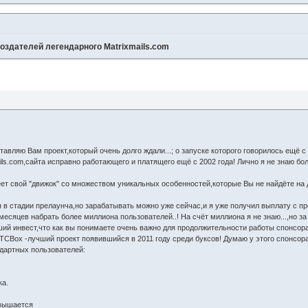
оздателей легендарного Matrixmails.com
авляю Вам проект,который очень долго ждали...; о запуске которого говорилось ещё с
ils.com,сайта исправно работающего и платящего ещё с 2002 года! Лично я не знаю б
т свой "движок" со множеством уникальных особенностей,которые Вы не найдёте на 
 в стадии прелаунча,но зарабатывать можно уже сейчас,и я уже получил выплату с пр
месяцев набрать более миллиона пользователей..! На счёт миллиона я не знаю...,но з
роший инвест,что как вы понимаете очень важно для продолжительности работы спонсора
CВox -лучший проект появившийся в 2011 году среди буксов! Думаю у этого спонсора
ндартных пользователей:
ка.
овышается