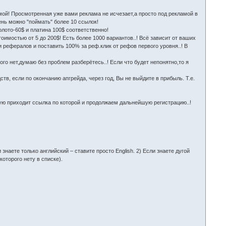
мой! Просмотренная уже вами реклама не исчезает,а просто под рекламой в
день можно "поймать" более 10 ссылок!
олото-60$ и платина 100$ соответственно!
оимостью от 5 до 200$! Есть более 1000 вариантов..! Всё зависит от ваших
и рефералов и поставить 100% за реф.клик от рефов первого уровня..! В
о нет,думаю без проблем разберётесь..! Если что будет непонятно,то я
, если по окончанию апгрейда, через год, Вы не выйдите в прибыль. Т.е.
рую приходит ссылка по которой и продолжаем дальнейшую регистрацию..!
знаете только английский – ставите просто English. 2) Если знаете дугой
которого нету в списке).