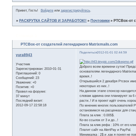
Привет, Гость!
Войдите
или
зарегистрируйтесь
.
»
РАСКРУТКА САЙТОВ И ЗАРАБОТОК!!
»
Почтовики
»
PTCBox-от с
Страница:
1
PTCBox-от создателей легендарного Matrixmails.com
Поделиться
2012-01-01 02:44:59
yura8943
Участник
Доброго всем времени суток! Предст
Зарегистрирован
: 2010-01-31
основателям легендарного Matrixma
Приглашений:
0
время..!
Сообщений:
23
Открывшийся 2 декабря Pтсвox имее
Уважение:
+0
некоторых из них..!
Позитив:
+0
На данном этапе спонсор находится
Провел на форуме:
словам админа они планируют за 6 
37 минут
Последний визит:
расти..! И в проект идёт очень хо
2012-09-17 22:58:18
По мнению многих пользователей PT
остановимся на расценках для ста
Плата за клик : 0.005$.
Ко-во ссылок от 3 и до...!
Плата за клик рефа : 10% от его кли
Платит сайт на AlertPay и PayPal.
Минималка : 2$ и ,как я понял не п