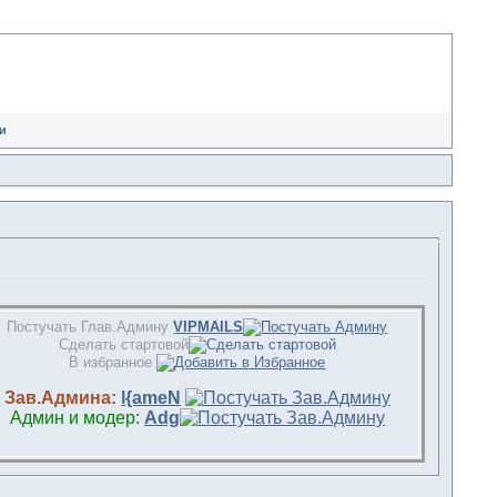
и
Постучать Глав.Админу
VIPMAILS
Сделать стартовой
В избранное
Зав.Админа:
l{ameN
Админ и модер:
Adg