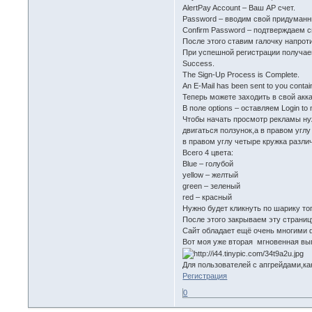
AlertPay Account – Ваш АР счет.
Password – вводим свой придуманн
Confirm Password – подтверждаем 
После этого ставим галочку напротив 
При успешной регистрации получа
Success.
The Sign-Up Process is Complete.
An E-Mail has been sent to you contai
Теперь можете заходить в свой акка
В поле options – оставляем Login to
Чтобы начать просмотр рекламы нуж
двигаться ползунок,а в правом углу
в правом углу четыре кружка разли
Всего 4 цвета:
Blue – голубой
yellow – желтый
green – зеленый
red – красный
Нужно будет кликнуть по шарику тог
После этого закрываем эту страниц
Сайт обладает ещё очень многими 
Вот моя уже вторая мгновенная вып
Для пользователей с апгрейдами,ка
Регистрация
0