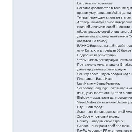
Выплаты – мгновенные.
Реклама добавляется в течение дня
правом углу написано:Visited ,а по
Теперь переходим к пользователям с
А теперь пожалуй самое интересное
желаний и возможностей..! Можете н
общем возможностей очень много..
Данный вид апгрейда называется Cu
обязательно помогу!
ВАЖНО:Впервые на сайте действует 
если Вы взяли апгрейд за 30 баксов
Подробности регистрации:
Чтобы начать регистрацию нажимаем
Почта очень желательна на Gmail.c
Далее продолжаем регистрацию:
Security code: – здесь вводим код с 
First name – Ваше Имя.
Last Name – Ваша Фамилия.
Secondary Language – указываем как
язык, указываете его. 3) Если в спи
Birthday – указываем дату рождения
Street Address – название Вашей ул
City – Ваш город.
State – это больше для жителей Ам
Zip Code – почтовый индекс.
Country – вводим свою страну.
Gender – выбираем свой пол male –
PayPal Account – PP счет, если его 