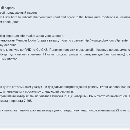
ый пароль.
свой придуманный пароль
Click here to indicate that you have read and agree to the Terms and Conditions и нажим
ем сообщение:
ning important information about your account.
унт,нажав Member log-in (справа вверху),или по ссылке:http://www.ptcbox.com/?p=enter
 my account.
но кликнуть по PAID-to-CLICKS! Появятся ссылки с рекламой..! Кликнув по рекламе, ж
 будет идти отсчёт времени...! После того,как пройдёт отсчёт, там где бал ползунок,(т
чных цветов!
о цвета,который нам укажут...,и дождаться подтверждения рекламы:Your account has bee
у, и переходим к просмотру следующей рекламы..!
функциями,которых так не хватает многим РТС,с которыми Вы можете ознакомиться ,з
лата с проекта 7.49$
к я понял нет минималки на вывод,а для стандартных участников минималка 2$ и не п