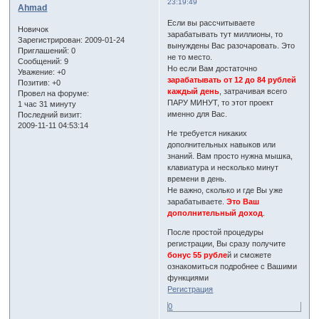
23:19:49
Ahmad
Если вы расcчитываете
Новичок
зарабатывать тут миллионы, то
Зарегистрирован
: 2009-01-24
вынуждены Вас разочаровать. Это
Приглашений:
0
не то место.
Сообщений:
9
Но если Вам достаточно
Уважение:
+0
зарабатывать от 12 до 84 рублей
Позитив:
+0
каждый день
, затрачивая всего
Провел на форуме:
ПАРУ МИНУТ, то этот проект
1 час 31 минуту
именно для Вас.
Последний визит:
2009-11-11 04:53:14
Не требуется никаких
дополнительных навыков или
знаний. Вам просто нужна мышка,
клавиатура и несколько минут
времени в день.
Не важно, сколько и где Вы уже
зарабатываете.
Это Ваш
дополнительный доход
.
После простой процедуры
регистрации, Вы сразу получите
бонус 55 рубле
й и сможете
ознакомиться подробнее с Вашими
функциями
Регистрация
0