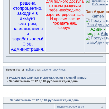
для полного доступа
решена
ко всем разделам
стопроцентно,
тебе необходимо
Зав.Админа
заходим в
зарегистрироваться.
l{ameN
аккаунт
И просим вас не
смотрим,
покидать наш
форум!
наслаждаемся
Админ и
и
модер:
Adg
зарабатываем!
С Ув.
Администрация.
Привет, Гость!
Войдите
или
зарегистрируйтесь
.
»
РАСКРУТКА САЙТОВ И ЗАРАБОТОК!!
»
Общий форум.
»
Зарабатывать от 12 до 84 рублей каждый день
Страница:
1
Зарабатывать от 12 до 84 рублей каждый день
1
Поделиться
2009-11-08