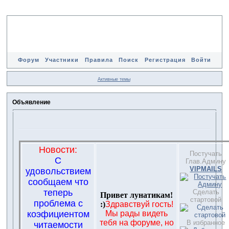
Форум
Участники
Правила
Поиск
Регистрация
Войти
Активные темы
Объявление
Новости:
Постучать
С
Глав.Админу
VIPMAILS
удовольствием
сообщаем что
теперь
Сделать
Привет лунатикам!
стартовой
проблема с
:)
Здравствуй гость!
коэфициентом
Мы рады видеть
тебя на форуме, но
В избранное
читаемости