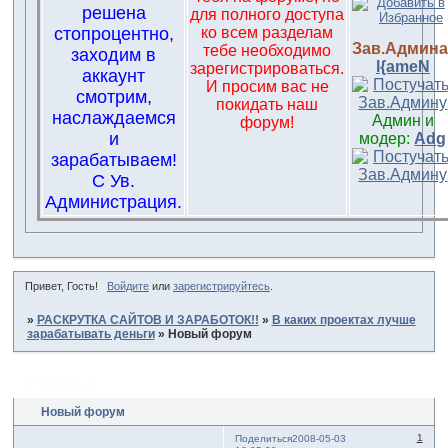
решена
для полного доступа
стопроцентно,
ко всем разделам
Зав.Админа
тебе необходимо
заходим в
l{ameN
зарегистрироваться.
аккаунт
И просим вас не
смотрим,
покидать наш
наслаждаемся
Админ и
форум!
и
модер:
Adg
зарабатываем!
С Ув.
Администрация.
Привет, Гость!
Войдите
или
зарегистрируйтесь
.
»
РАСКРУТКА САЙТОВ И ЗАРАБОТОК!!
»
В каких проектах лучше
зарабатывать деньги
»
Новый форум
Страница:
1
Новый форум
1
Поделиться
2008-05-03