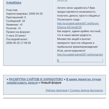
16:05:20
AnitaBlake
Хотите легко заработать? Вам
Участник
предоставляется возможность
Зарегистрирован
: 2008-04-29
получить деньги, просто общаясь!
Приглашений:
0
Посмотрите сюда -
Сообщений:
18
http://sozdatelj.admin007.net/forum-
Уважение:
+0
f2/tema-t59.htm#129
Позитив:
+0
Как видите, админ крайне честный,
Провел на форуме:
что в наше время редкость.
3 часа 10 минут
Множество акций и выплат
Последний визит:
2008-06-20 17:49:39
превратят простое общение в
прибыльное времяпровождение!
Итак, регистрируемся!
http://sozdatelj.admin007.net/portal.htm
0
Страница:
1
»
РАСКРУТКА САЙТОВ И ЗАРАБОТОК!!
»
В каких проектах лучше
зарабатывать деньги
»
Новый форум
Рейтинг форумов
|
Создать форум бесплатно