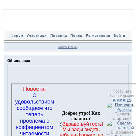
Форум
Участники
Правила
Поиск
Регистрация
Войти
Активные темы
Объявление
Новости:
Постучать
С
Глав.Админу
VIPMAILS
удовольствием
сообщаем что
Доброе утро! Как
теперь
Сделать
спалось?
стартовой
проблема с
:)
Здравствуй гость!
коэфициентом
Мы рады видеть
В избранное
читаемости
тебя на форуме, но