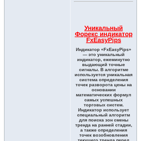
Уникальный
Форекс индикатор
FxEasyPips
Индикатор «FxEasyPips»
— это уникальный
индикатор, ежеминутно
выдающий точные
сигналы. В алгоритме
используется уникальная
система определения
точек разворота цены на
основании
математических формул
самых успешных
торговых систем.
Индикатор использует
специальный алгоритм
для поиска зон смены
тренда на ранней стадии,
а также определения
точек возобновления
текущего тренда перед