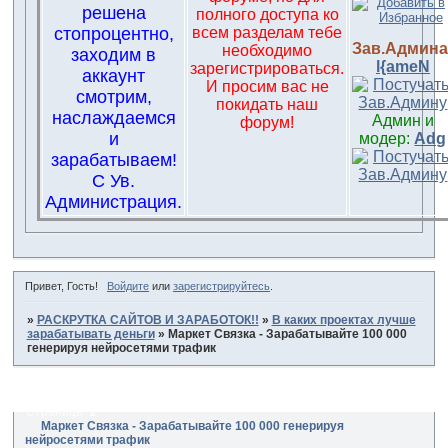
решена
полного доступа ко
стопроцентно,
всем разделам тебе
Зав.Админа
необходимо
заходим в
l{ameN
зарегистрироваться.
аккаунт
И просим вас не
смотрим,
покидать наш
наслаждаемся
Админ и
форум!
и
модер:
Adg
зарабатываем!
С Ув.
Администрация.
Привет, Гость!
Войдите
или
зарегистрируйтесь
.
»
РАСКРУТКА САЙТОВ И ЗАРАБОТОК!!
»
В каких проектах лучше
зарабатывать деньги
»
Маркет Связка - Зарабатывайте 100 000
генерируя нейросетями трафик
Страница:
1
Маркет Связка - Зарабатывайте 100 000 генерируя
нейросетями трафик