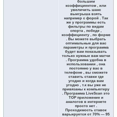
большим
коэффициентом , или
увеличить шанс
выигрыша взять
например с форой . Так
же у программы есть
фильтры по видам
спорта , победе ,
коэффициенту , по форме
. Вы можете выбрать
оптимальные для вас
параметры и программа
будет вам показывать
только нужные вам матчи
. Программа удобна в
использовании , она
постоянно у вас в
телефоне , вы сможете
ставить ставки где
угодно и когда вам
угодно , т.к вы уже не
привязаны к компьютеру
. Программа LiveScan это
ТОР приложение и
аналогов в интернете
просто нет .
Проходимость ставок
варьируется от 70% — 95