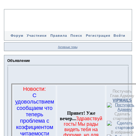
Форум
Участники
Правила
Поиск
Регистрация
Войти
Активные темы
Объявление
Новости:
Постучать
С
Глав.Админу
VIPMAILS
удовольствием
сообщаем что
Привет! Уже
теперь
Сделать
вечер...
Здравствуй
стартовой
проблема с
гость! Мы рады
коэфициентом
видеть тебя на
В избранное
читаемости
форуме, но для