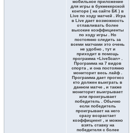
мобильное приложение
для игры в букмекерской
конторе ( на сайте БК ) в
Live по ходу матчей . Игра
в Live дает возможность
отлавливать более
высокие коэффициенты
по ходу игры . Но
постоянно следить за
всеми матчами это очень
не удобно , тут и
приходит в помощь
программа «LiveScan» .
Программа на 7 видов
спорта , и она постоянно
мониторит весь лайф .
Программа дает прогноз
кто должен выиграть в
данном матче , и также
мониторит выигрывает
или проигрывает
победитель . Обычно
если победитель
проигрывает на него
сразу возрастает
коэффициент , и можно
взять ставку на
победителя с более