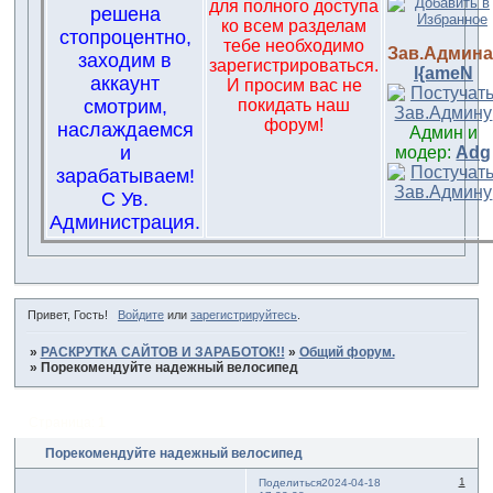
для полного доступа
решена
ко всем разделам
стопроцентно,
тебе необходимо
Зав.Админа
заходим в
зарегистрироваться.
l{ameN
аккаунт
И просим вас не
смотрим,
покидать наш
форум!
наслаждаемся
Админ и
и
модер:
Adg
зарабатываем!
С Ув.
Администрация.
Привет, Гость!
Войдите
или
зарегистрируйтесь
.
»
РАСКРУТКА САЙТОВ И ЗАРАБОТОК!!
»
Общий форум.
»
Порекомендуйте надежный велосипед
Страница:
1
Порекомендуйте надежный велосипед
1
Поделиться
2024-04-18