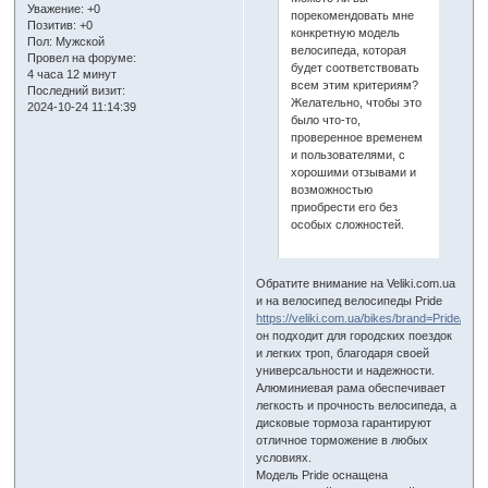
Уважение:
+0
порекомендовать мне
Позитив:
+0
конкретную модель
Пол:
Мужской
велосипеда, которая
Провел на форуме:
будет соответствовать
4 часа 12 минут
всем этим критериям?
Последний визит:
Желательно, чтобы это
2024-10-24 11:14:39
было что-то,
проверенное временем
и пользователями, с
хорошими отзывами и
возможностью
приобрести его без
особых сложностей.
Обратите внимание на Veliki.com.ua
и на велосипед велосипеды Pride
https://veliki.com.ua/bikes/brand=Pride/
он подходит для городских поездок
и легких троп, благодаря своей
универсальности и надежности.
Алюминиевая рама обеспечивает
легкость и прочность велосипеда, а
дисковые тормоза гарантируют
отличное торможение в любых
условиях.
Модель Pride оснащена