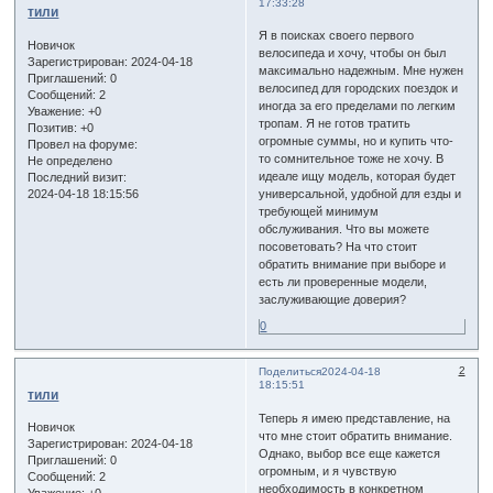
17:33:28
тили
Я в поисках своего первого
Новичок
велосипеда и хочу, чтобы он был
Зарегистрирован
: 2024-04-18
максимально надежным. Мне нужен
Приглашений:
0
велосипед для городских поездок и
Сообщений:
2
иногда за его пределами по легким
Уважение:
+0
тропам. Я не готов тратить
Позитив:
+0
огромные суммы, но и купить что-
Провел на форуме:
то сомнительное тоже не хочу. В
Не определено
идеале ищу модель, которая будет
Последний визит:
2024-04-18 18:15:56
универсальной, удобной для езды и
требующей минимум
обслуживания. Что вы можете
посоветовать? На что стоит
обратить внимание при выборе и
есть ли проверенные модели,
заслуживающие доверия?
0
2
Поделиться
2024-04-18
18:15:51
тили
Теперь я имею представление, на
Новичок
что мне стоит обратить внимание.
Зарегистрирован
: 2024-04-18
Однако, выбор все еще кажется
Приглашений:
0
огромным, и я чувствую
Сообщений:
2
необходимость в конкретном