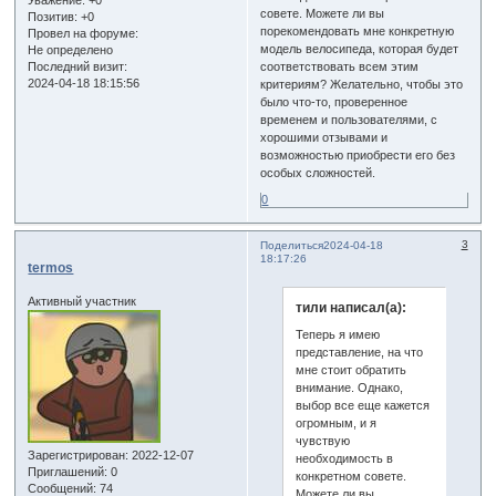
Уважение:
+0
совете. Можете ли вы
Позитив:
+0
порекомендовать мне конкретную
Провел на форуме:
модель велосипеда, которая будет
Не определено
соответствовать всем этим
Последний визит:
2024-04-18 18:15:56
критериям? Желательно, чтобы это
было что-то, проверенное
временем и пользователями, с
хорошими отзывами и
возможностью приобрести его без
особых сложностей.
0
3
Поделиться
2024-04-18
18:17:26
termos
Активный участник
тили написал(а):
Теперь я имею
представление, на что
мне стоит обратить
внимание. Однако,
выбор все еще кажется
огромным, и я
чувствую
Зарегистрирован
: 2022-12-07
необходимость в
Приглашений:
0
конкретном совете.
Сообщений:
74
Можете ли вы