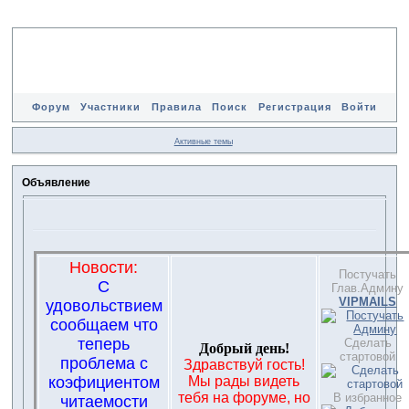
Форум
Участники
Правила
Поиск
Регистрация
Войти
Активные темы
Объявление
Новости:
Постучать
С
Глав.Админу
VIPMAILS
удовольствием
сообщаем что
теперь
Сделать
Добрый день!
стартовой
проблема с
Здравствуй гость!
коэфициентом
Мы рады видеть
тебя на форуме, но
В избранное
читаемости