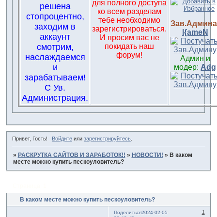
для полного доступа
решена
ко всем разделам
стопроцентно,
тебе необходимо
Зав.Админа
заходим в
зарегистрироваться.
l{ameN
аккаунт
И просим вас не
смотрим,
покидать наш
форум!
наслаждаемся
Админ и
и
модер:
Adg
зарабатываем!
С Ув.
Администрация.
Привет, Гость!
Войдите
или
зарегистрируйтесь
.
»
РАСКРУТКА САЙТОВ И ЗАРАБОТОК!!
»
НОВОСТИ!
»
В каком
месте можно купить пескоуловитель?
Страница:
1
В каком месте можно купить пескоуловитель?
1
Поделиться
2024-02-05