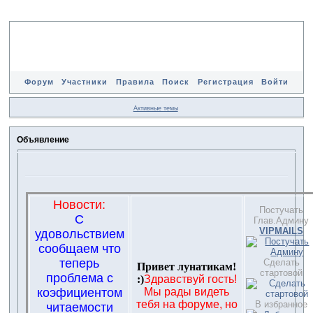
Форум
Участники
Правила
Поиск
Регистрация
Войти
Активные темы
Объявление
Новости:
Постучать
С
Глав.Админу
VIPMAILS
удовольствием
сообщаем что
теперь
Сделать
Привет лунатикам!
стартовой
проблема с
:)
Здравствуй гость!
коэфициентом
Мы рады видеть
тебя на форуме, но
В избранное
читаемости