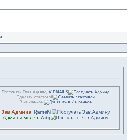
и
Постучать Глав.Админу
VIPMAILS
Сделать стартовой
В избранное
Зав.Админа:
l{ameN
Админ и модер:
Adg