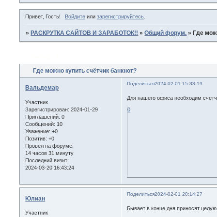
Привет, Гость!
Войдите
или
зарегистрируйтесь
.
»
РАСКРУТКА САЙТОВ И ЗАРАБОТОК!!
»
Общий форум.
»
Где мож
Страница:
1
Где можно купить счётчик банкнот?
Поделиться
2024-02-01 15:38:19
Вальдемар
Для нашего офиса необходим счетчик
Участник
Зарегистрирован
: 2024-01-29
0
Приглашений:
0
Сообщений:
10
Уважение:
+0
Позитив:
+0
Провел на форуме:
14 часов 31 минуту
Последний визит:
2024-03-20 16:43:24
Поделиться
2024-02-01 20:14:27
Юлиан
Бывает в конце дня приносят целую
Участник