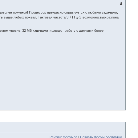
3
 доволен покупкой! Процессор прекрасно справляется с любыми задачами,
ть выше любых похвал. Тактовая частота 3.7 ГГц (с возможностью разгона
лемом уровне. 32 МБ кэш-памяти делают работу с данными более
Рейтинг форумов
|
Создать форум бесплатно