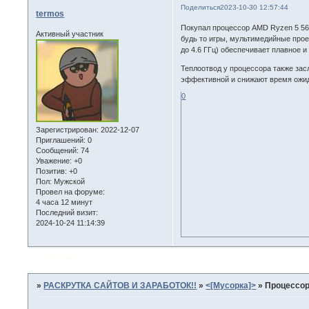
Поделиться
2023-10-30 12:57:44
termos
Покупал процессор AMD Ryzen 5 5
Активный участник
будь то игры, мультимедийные прое
до 4.6 ГГц) обеспечивает плавное 
Теплоотвод у процессора также за
эффективной и снижают время ожи
0
Зарегистрирован
: 2022-12-07
Приглашений:
0
Сообщений:
74
Уважение:
+0
Позитив:
+0
Пол:
Мужской
Провел на форуме:
4 часа 12 минут
Последний визит:
2024-10-24 11:14:39
Страница:
1
»
РАСКРУТКА САЙТОВ И ЗАРАБОТОК!!
»
<[Мусорка]>
»
Процессор