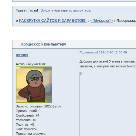
Привет, Гость!
Войдите
или
зарегистрируйтесь
.
»
РАСКРУТКА САЙТОВ И ЗАРАБОТОК!!
»
<[Мусорка]>
»
Процессор
Страница:
1
Процессор к компьютеру
Поделиться
2023-10-30 12:50:49
termos
Доброго дня всем! У меня в компью
Активный участник
магазин, в котором его можно быстр
0
Зарегистрирован
: 2022-12-07
Приглашений:
0
Сообщений:
74
Уважение:
+0
Позитив:
+0
Пол:
Мужской
Провел на форуме: