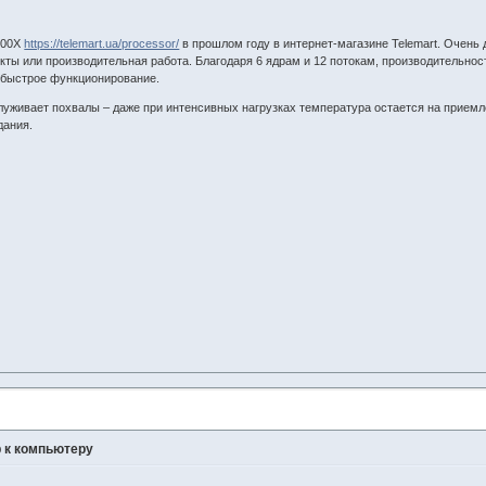
600X
https://telemart.ua/processor/
в прошлом году в интернет-магазине Telemart. Очень
кты или производительная работа. Благодаря 6 ядрам и 12 потокам, производительнос
и быстрое функционирование.
служивает похвалы – даже при интенсивных нагрузках температура остается на прием
дания.
 к компьютеру