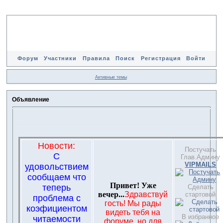
Форум
Участники
Правила
Поиск
Регистрация
Войти
Активные темы
Объявление
Новости:
Постучать
С
Глав.Админу
VIPMAILS
удовольствием
сообщаем что
Привет! Уже
теперь
Сделать
вечер...
Здравствуй
стартовой
проблема с
гость! Мы рады
коэфициентом
видеть тебя на
В избранное
читаемости
форуме, но для