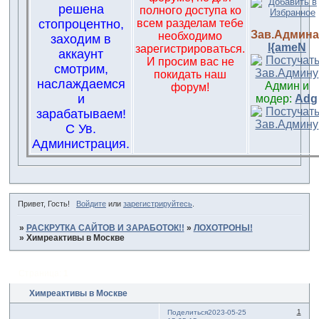
решена
полного доступа ко
стопроцентно,
всем разделам тебе
Зав.Админа
необходимо
заходим в
l{ameN
зарегистрироваться.
аккаунт
И просим вас не
смотрим,
покидать наш
наслаждаемся
Админ и
форум!
и
модер:
Adg
зарабатываем!
С Ув.
Администрация.
Привет, Гость!
Войдите
или
зарегистрируйтесь
.
»
РАСКРУТКА САЙТОВ И ЗАРАБОТОК!!
»
ЛОХОТРОНЫ!
»
Химреактивы в Москве
Страница:
1
Химреактивы в Москве
1
Поделиться
2023-05-25