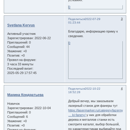
условиях.
0
3
Поделиться
2022-07-29
01:23:44
Svetlana Kervus
Благодарю, информацию приму к
Активный участник
сведению.
Зарегистрирован
: 2022-06-22
Приглашений:
0
0
Сообщений:
44
Уважение:
+0
Позитив:
+0
Провел на форуме:
3 часа 33 минуты
Последний визит:
2025-05-29 17:57:45
4
Поделиться
2022-10-22
18:52:28
Марина Кондратьева
Добрый вечер, мы заказывали
Новичок
лазерный станок для фанеры тут
Зарегистрирован
: 2022-10-04
https://lasermarker.ru/category/lazerny
Приглашений:
0
… ki-fanery/
у них для обработки
Сообщений:
6
дерева и металлов станки есть
Уважение:
+0
смотрите каталог, выбор большой,
Позитив:
+0
по характеристикам выбирайте под
Провел на форуме: