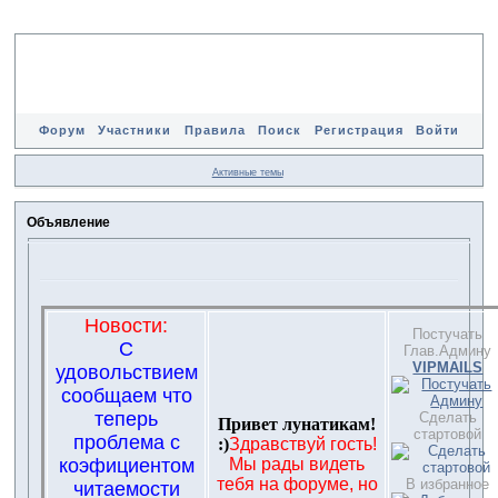
Форум
Участники
Правила
Поиск
Регистрация
Войти
Активные темы
Объявление
Новости:
Постучать
С
Глав.Админу
VIPMAILS
удовольствием
сообщаем что
теперь
Сделать
Привет лунатикам!
стартовой
проблема с
:)
Здравствуй гость!
коэфициентом
Мы рады видеть
тебя на форуме, но
В избранное
читаемости