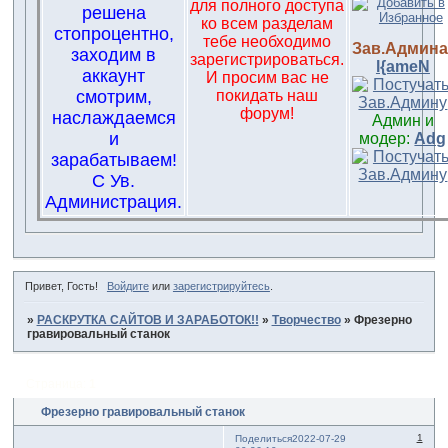
для полного доступа
решена
ко всем разделам
стопроцентно,
тебе необходимо
Зав.Админа
заходим в
зарегистрироваться.
l{ameN
аккаунт
И просим вас не
смотрим,
покидать наш
форум!
наслаждаемся
Админ и
и
модер:
Adg
зарабатываем!
С Ув.
Администрация.
Привет, Гость!
Войдите
или
зарегистрируйтесь
.
»
РАСКРУТКА САЙТОВ И ЗАРАБОТОК!!
»
Творчество
»
Фрезерно
гравировальный станок
Страница:
1
Фрезерно гравировальный станок
1
Поделиться
2022-07-29