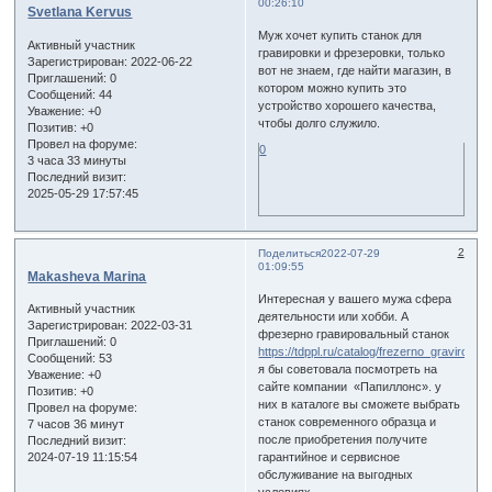
00:26:10
Svetlana Kervus
Муж хочет купить станок для
Активный участник
гравировки и фрезеровки, только
Зарегистрирован
: 2022-06-22
вот не знаем, где найти магазин, в
Приглашений:
0
котором можно купить это
Сообщений:
44
устройство хорошего качества,
Уважение:
+0
чтобы долго служило.
Позитив:
+0
Провел на форуме:
0
3 часа 33 минуты
Последний визит:
2025-05-29 17:57:45
2
Поделиться
2022-07-29
01:09:55
Makasheva Marina
Интересная у вашего мужа сфера
Активный участник
деятельности или хобби. А
Зарегистрирован
: 2022-03-31
фрезерно гравировальный станок
Приглашений:
0
https://tdppl.ru/catalog/frezerno_graviroval
Сообщений:
53
я бы советовала посмотреть на
Уважение:
+0
сайте компании «Папиллонc». у
Позитив:
+0
них в каталоге вы сможете выбрать
Провел на форуме:
станок современного образца и
7 часов 36 минут
после приобретения получите
Последний визит:
2024-07-19 11:15:54
гарантийное и сервисное
обслуживание на выгодных