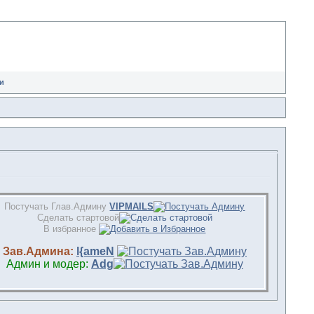
и
Постучать Глав.Админу
VIPMAILS
Сделать стартовой
В избранное
Зав.Админа:
l{ameN
Админ и модер:
Adg