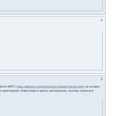
2
3
Bitcoin WBTC
https://altpricer.com/ru/forecast-wrapped-bitcoin-wbtc/
на сегодня.
оп криптовалют. Инвестиции в крипту рискованные, поэтому нужно все