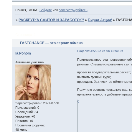
Привет, Гость!
Войдите
или
зарегистрируйтесь
.
»
РАСКРУТКА САЙТОВ И ЗАРАБОТОК!!
»
Биржа Акции!
»
FASTCHA
Страница:
1
FASTCHANGE — это сервис обмена
Поделиться
2022-06-06 18:50:36
Ia.Ponom
Привлекла простота проведения о
Активный участник
режиме. Специализированные сайты
провести предварительный расчет;
выявить лучший курс;
проводить без лимитов обменные о
Получило оценить несколько пар, к
привлекательность добавили предо
0
Зарегистрирован
: 2021-07-31
Приглашений:
0
Сообщений:
34
Уважение:
+0
Позитив:
+0
Провел на форуме:
40 минут