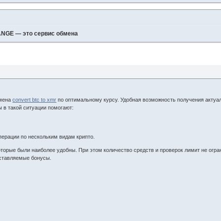
NGE — это сервис обмена
бмена
convert btc to xmr
по оптимальному курсу. Удобная возможность получения актуа
 в такой ситуации помогают:
перации по нескольким видам крипто.
оторые были наиболее удобны. При этом количество средств и проверок лимит не огр
ставляемые бонусы.