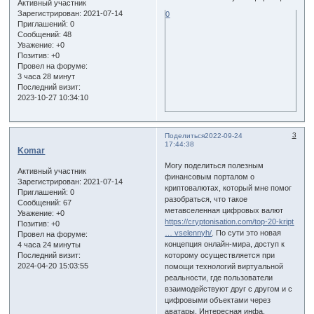
Активный участник
Зарегистрирован
: 2021-07-14
0
Приглашений:
0
Сообщений:
48
Уважение:
+0
Позитив:
+0
Провел на форуме:
3 часа 28 минут
Последний визит:
2023-10-27 10:34:10
3
Поделиться
2022-09-24
17:44:38
Komar
Могу поделиться полезным
Активный участник
финансовым порталом о
Зарегистрирован
: 2021-07-14
криптовалютах, который мне помог
Приглашений:
0
разобраться, что такое
Сообщений:
67
метавселенная цифровых валют
Уважение:
+0
https://cryptonisation.com/top-20-kript
Позитив:
+0
… vselennyh/
. По сути это новая
Провел на форуме:
концепция онлайн-мира, доступ к
4 часа 24 минуты
которому осуществляется при
Последний визит:
2024-04-20 15:03:55
помощи технологий виртуальной
реальности, где пользователи
взаимодействуют друг с другом и с
цифровыми объектами через
аватары. Интересная инфа,