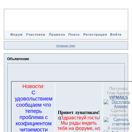
Форум
Участники
Правила
Поиск
Регистрация
Войти
Активные темы
Объявление
Новости:
Постучать
С
Глав.Админу
VIPMAILS
удовольствием
сообщаем что
теперь
Сделать
Привет лунатикам!
стартовой
проблема с
:)
Здравствуй гость!
коэфициентом
Мы рады видеть
тебя на форуме, но
В избранное
читаемости