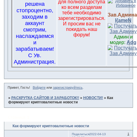
для полного доступа
решена
ко всем разделам
стопроцентно,
тебе необходимо
Зав.Админа
заходим в
зарегистрироваться.
l{ameN
аккаунт
И просим вас не
смотрим,
покидать наш
форум!
наслаждаемся
Админ и
и
модер:
Adg
зарабатываем!
С Ув.
Администрация.
Привет, Гость!
Войдите
или
зарегистрируйтесь
.
»
РАСКРУТКА САЙТОВ И ЗАРАБОТОК!!
»
НОВОСТИ!
»
Как
формируют криптовалютные новости
Страница:
1
Как формируют криптовалютные новости
1
Поделиться
2022-04-13