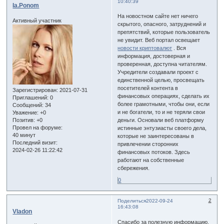
10:40:39
Ia.Ponom
На новостном сайте нет ничего
Активный участник
скрытого, опасного, затруднений и
препятствий, которые пользователь
не увидит. Веб портал освещает
новости криптовалют
. Вся
информация, достоверная и
проверенная, доступна читателям.
Учредители создавали проект с
единственной целью, просвещать
посетителей контента в
Зарегистрирован
: 2021-07-31
финансовых операциях, сделать их
Приглашений:
0
более грамотными, чтобы они, если
Сообщений:
34
и не богатели, то и не теряли свои
Уважение:
+0
Позитив:
+0
деньги. Основали веб платформу
Провел на форуме:
истинные энтузиасты своего дела,
40 минут
которые не заинтересованы в
Последний визит:
привлечении сторонних
2024-02-26 11:22:42
финансовых потоков. Здесь
работают на собственные
сбережения.
0
2
Поделиться
2022-09-24
16:43:08
Vladon
Спасибо за полезную информацию.