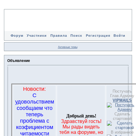
Форум
Участники
Правила
Поиск
Регистрация
Войти
Активные темы
Объявление
Новости:
Постучать
С
Глав.Админу
VIPMAILS
удовольствием
сообщаем что
теперь
Сделать
Добрый день!
стартовой
проблема с
Здравствуй гость!
коэфициентом
Мы рады видеть
тебя на форуме, но
В избранное
читаемости