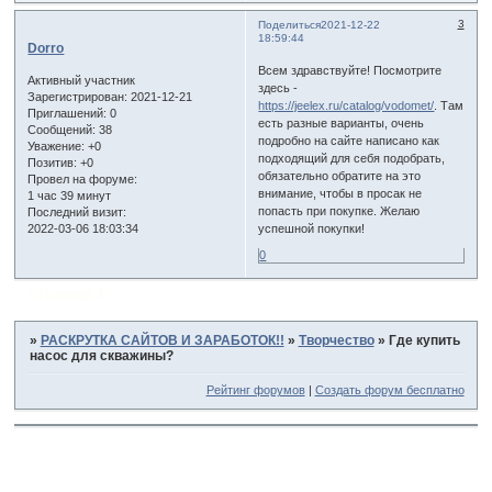
3
Поделиться
2021-12-22
18:59:44
Dorro
Всем здравствуйте! Посмотрите
Активный участник
здесь -
Зарегистрирован
: 2021-12-21
https://jeelex.ru/catalog/vodomet/
. Там
Приглашений:
0
есть разные варианты, очень
Сообщений:
38
подробно на сайте написано как
Уважение:
+0
подходящий для себя подобрать,
Позитив:
+0
обязательно обратите на это
Провел на форуме:
внимание, чтобы в просак не
1 час 39 минут
попасть при покупке. Желаю
Последний визит:
2022-03-06 18:03:34
успешной покупки!
0
Страница:
1
»
РАСКРУТКА САЙТОВ И ЗАРАБОТОК!!
»
Творчество
»
Где купить
насос для скважины?
Рейтинг форумов
|
Создать форум бесплатно