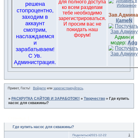
для полного доступа
решена
ко всем разделам
стопроцентно,
тебе необходимо
Зав.Админа
заходим в
зарегистрироваться.
l{ameN
аккаунт
И просим вас не
смотрим,
покидать наш
форум!
наслаждаемся
Админ и
и
модер:
Adg
зарабатываем!
С Ув.
Администрация.
Привет, Гость!
Войдите
или
зарегистрируйтесь
.
»
РАСКРУТКА САЙТОВ И ЗАРАБОТОК!!
»
Творчество
»
Где купить
насос для скважины?
Страница:
1
Где купить насос для скважины?
1
Поделиться
2021-12-22