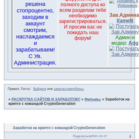
решена
полного доступа ко
стопроцентно,
всем разделам тебе
Зав.Админа
необходимо
заходим в
l{ameN
зарегистрироваться.
аккаунт
И просим вас не
смотрим,
покидать наш
наслаждаемся
Админ и
форум!
и
модер:
Adg
зарабатываем!
С Ув.
Администрация.
Привет, Гость!
Войдите
или
зарегистрируйтесь
.
»
РАСКРУТКА САЙТОВ И ЗАРАБОТОК!!
»
Фильмы.
»
Заработок на
крипте с командой CryptoGeneration
Страница:
1
Заработок на крипте с командой CryptoGeneration
1
Поделиться
2021-10-17