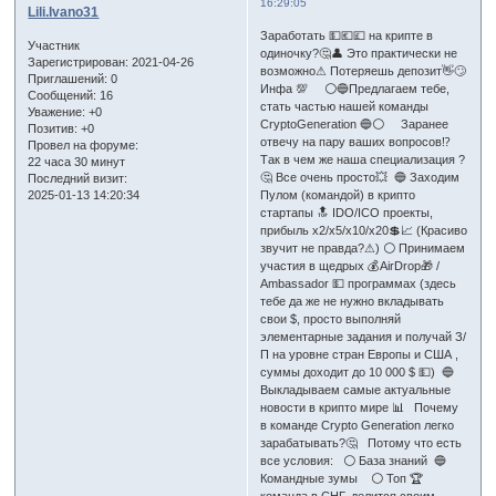
16:29:05
Lili.Ivano31
Заработать 💵💶💷 на крипте в
Участник
одиночку?🤔👤 Это практически не
Зарегистрирован
: 2021-04-26
возможно⚠ Потеряешь депозит👋🙄
Приглашений:
0
Инфа 💯 ⚪🔵Предлагаем тебе,
Сообщений:
16
стать частью нашей команды
Уважение:
+0
CryptoGeneration 🔵⚪ Заранее
Позитив:
+0
отвечу на пару ваших вопросов⁉
Провел на форуме:
Так в чем же наша специализация ?
22 часа 30 минут
🤔 Все очень просто💥 🔵 Заходим
Последний визит:
2025-01-13 14:20:34
Пулом (командой) в крипто
стартапы 🔝 IDO/ICO проекты,
прибыль х2/х5/х10/х20💲📈 (Красиво
звучит не правда?⚠) ⚪ Принимаем
участия в щедрых 💰AirDrop🎁 /
Ambassador 💵 программах (здесь
тебе да же не нужно вкладывать
свои $, просто выполняй
элементарные задания и получай З/
П на уровне стран Европы и США ,
суммы доходит до 10 000 $ 💵) 🔵
Выкладываем самые актуальные
новости в крипто мире 📊 Почему
в команде Crypto Generation легко
зарабатывать?🤔 Потому что есть
все условия: ⚪ База знаний 🔵
Командные зумы ⚪ Топ 🏆