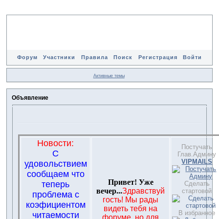
Форум
Участники
Правила
Поиск
Регистрация
Войти
Активные темы
Объявление
Новости:
Постучать
С
Глав.Админу
VIPMAILS
удовольствием
сообщаем что
Привет! Уже
теперь
Сделать
вечер...
Здравствуй
стартовой
проблема с
гость! Мы рады
коэфициентом
видеть тебя на
В избранное
читаемости
форуме, но для