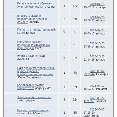
Betatransfer.net - обменник
2024-04-15
8
573
электронных валют
changer
15:07:12
changer
В каком магазине
2024-02-25
продаются натриевые
2
89
23:56:53
termos
лампы?
Харитон
Почистить твердотопливный
2024-02-24
0
71
котел
termos
18:40:17
termos
Где можно заказать
2023-10-23
раздвижные стеклянные
2
110
23:19:14
termos
перегородки
ВавS
слоти в казино
Кирил
2023-10-23
3
82
Жиленко
21:14:28
termos
Нам для бухгалтеров нужно
пройти курсы по
2023-09-02
1
78
повышению квалификации
23:21:44
Петя фас
Саша Тараненко
Как просто и быстро
2023-07-19
2
83
заработать?
grigoriyy-dra
16:03:47
ishkafoff
Хочу вылечить кариес на
2023-05-22
6
124
зубах
pigode
11:26:53
ishkafoff
2023-05-07
Бездепозитные бонусы
1
65
17:25:20
казино
ZazikBonus
ZazikBonus