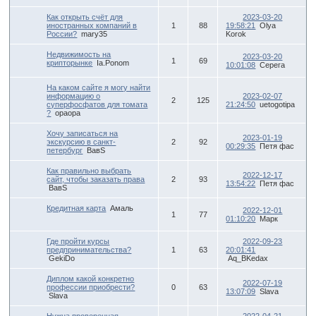
Как открыть счёт для
2023-03-20
иностранных компаний в
1
88
19:58:21
Olya
России?
mary35
Korok
Недвижимость на
2023-03-20
1
69
крипторынке
Ia.Ponom
10:01:08
Серега
На каком сайте я могу найти
информацию о
2023-02-07
2
125
суперфосфатов для томата
21:24:50
uetogotipa
?
opaopa
Хочу записаться на
2023-01-19
экскурсию в санкт-
2
92
00:29:35
Петя фас
петербург
ВавS
Как правильно выбрать
2022-12-17
сайт, чтобы заказать права
2
93
13:54:22
Петя фас
ВавS
Кредитная карта
Амаль
2022-12-01
1
77
01:10:20
Марк
Где пройти курсы
2022-09-23
предпринимательства?
1
63
20:01:41
GekiDo
Aq_BKedax
Диплом какой конкретно
2022-07-19
профессии приобрести?
0
63
13:07:09
Slava
Slava