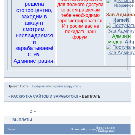
решена
для полного доступа
стопроцентно,
ко всем разделам
Зав.Админа
тебе необходимо
заходим в
l{ameN
зарегистрироваться.
аккаунт
И просим вас не
смотрим,
покидать наш
наслаждаемся
Админ и
форум!
и
модер:
Adg
зарабатываем!
С Ув.
Администрация.
Привет, Гость!
Войдите
или
зарегистрируйтесь
.
»
РАСКРУТКА САЙТОВ И ЗАРАБОТОК!!
»
ВЫПЛАТЫ
Страница:
1
2
»
ВЫПЛАТЫ
Последнее
Тема
Ответов
Просмотров
сообщение