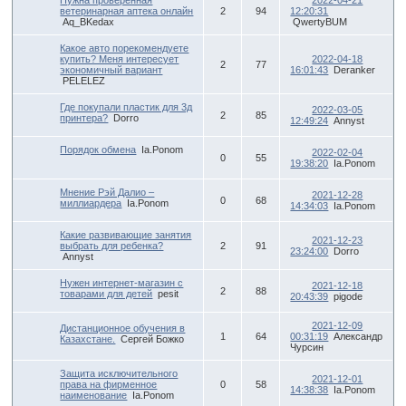
Нужна проверенная
2022-04-21
ветеринарная аптека онлайн
2
94
12:20:31
Aq_BKedax
QwertyBUM
Какое авто порекомендуете
купить? Меня интересует
2022-04-18
2
77
экономичный вариант
16:01:43
Deranker
PELELEZ
Где покупали пластик для 3д
2022-03-05
2
85
принтера?
Dorro
12:49:24
Annyst
Порядок обмена
Ia.Ponom
2022-02-04
0
55
19:38:20
Ia.Ponom
Мнение Рэй Далио –
2021-12-28
0
68
миллиардера
Ia.Ponom
14:34:03
Ia.Ponom
Какие развивающие занятия
2021-12-23
выбрать для ребенка?
2
91
23:24:00
Dorro
Annyst
Нужен интернет-магазин с
2021-12-18
2
88
товарами для детей
pesit
20:43:39
pigode
2021-12-09
Дистанционное обучения в
1
64
00:31:19
Александр
Казахстане.
Сергей Божко
Чурсин
Защита исключительного
2021-12-01
права на фирменное
0
58
14:38:38
Ia.Ponom
наименование
Ia.Ponom