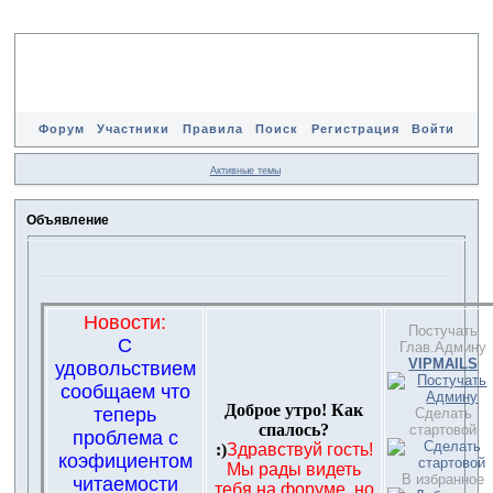
Форум
Участники
Правила
Поиск
Регистрация
Войти
Активные темы
Объявление
Новости:
Постучать
С
Глав.Админу
VIPMAILS
удовольствием
сообщаем что
Доброе утро! Как
теперь
Сделать
спалось?
стартовой
проблема с
:)
Здравствуй гость!
коэфициентом
Мы рады видеть
В избранное
читаемости
тебя на форуме, но