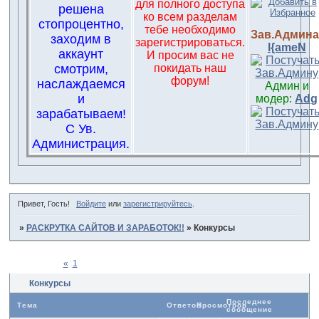
для полного доступа
решена
ко всем разделам
стопроцентно,
тебе необходимо
Зав.Админа
заходим в
зарегистрироваться.
l{ameN
аккаунт
И просим вас не
смотрим,
покидать наш
форум!
наслаждаемся
Админ и
и
модер:
Adg
зарабатываем!
С Ув.
Администрация.
Привет, Гость!
Войдите
или
зарегистрируйтесь
.
»
РАСКРУТКА САЙТОВ И ЗАРАБОТОК!!
»
Конкурсы
Страница:
«
1
2
Конкурсы
Последнее
Тема
Ответов
Просмотров
сообщение