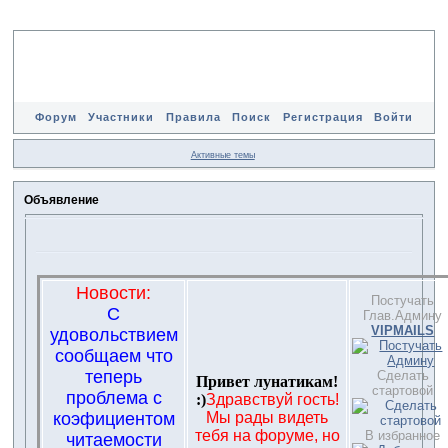
Форум
Участники
Правила
Поиск
Регистрация
Войти
Активные темы
Объявление
Новости:
Постучать
С
Глав.Админу
VIPMAILS
удовольствием
сообщаем что
теперь
Сделать
Привет лунатикам!
стартовой
проблема с
:)
Здравствуй гость!
коэфициентом
Мы рады видеть
тебя на форуме, но
В избранное
читаемости