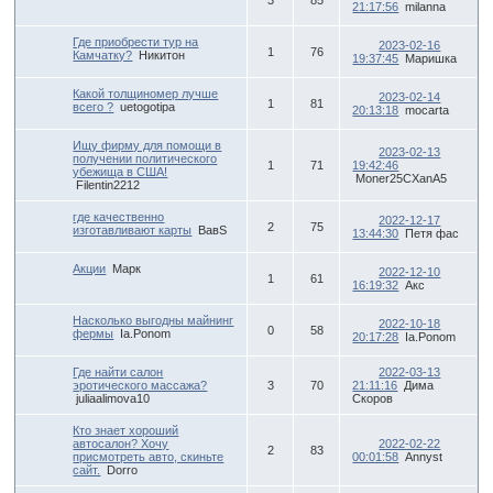
3
85
21:17:56
milanna
Где приобрести тур на
2023-02-16
1
76
Камчатку?
Никитон
19:37:45
Маришка
Какой толщиномер лучше
2023-02-14
1
81
всего ?
uetogotipa
20:13:18
mocarta
Ищу фирму для помощи в
2023-02-13
получении политического
1
71
19:42:46
убежища в США!
Moner25CXanА5
Filentin2212
где качественно
2022-12-17
2
75
изготавливают карты
ВавS
13:44:30
Петя фас
Акции
Марк
2022-12-10
1
61
16:19:32
Акс
Насколько выгодны майнинг
2022-10-18
0
58
фермы
Ia.Ponom
20:17:28
Ia.Ponom
Где найти салон
2022-03-13
эротического массажа?
3
70
21:11:16
Дима
juliaalimova10
Скоров
Кто знает хороший
автосалон? Хочу
2022-02-22
2
83
присмотреть авто, скиньте
00:01:58
Annyst
сайт.
Dorro