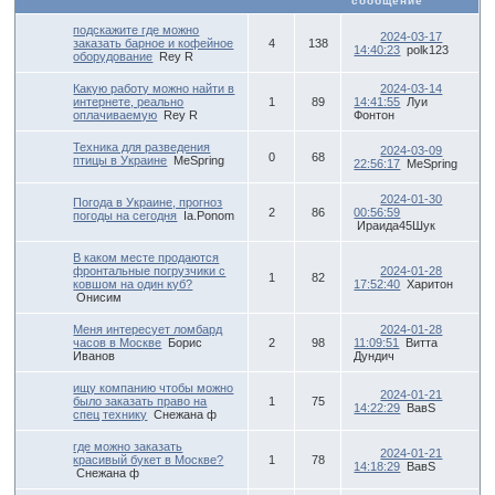
сообщение
подскажите где можно
2024-03-17
заказать барное и кофейное
4
138
14:40:23
polk123
оборудование
Rey R
Какую работу можно найти в
2024-03-14
интернете, реально
1
89
14:41:55
Луи
оплачиваемую
Rey R
Фонтон
Техника для разведения
2024-03-09
0
68
птицы в Украине
MeSpring
22:56:17
MeSpring
2024-01-30
Погода в Украине, прогноз
2
86
00:56:59
погоды на сегодня
Ia.Ponom
Ираида45Шук
В каком месте продаются
фронтальные погрузчики с
2024-01-28
1
82
ковшом на один куб?
17:52:40
Харитон
Онисим
Меня интересует ломбард
2024-01-28
часов в Москве
Борис
2
98
11:09:51
Витта
Иванов
Дундич
ищу компанию чтобы можно
2024-01-21
было заказать право на
1
75
14:22:29
ВавS
спец технику
Снежана ф
где можно заказать
2024-01-21
красивый букет в Москве?
1
78
14:18:29
ВавS
Снежана ф