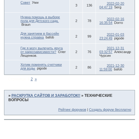
Совет
Уми
2022-02-20
3
136
04:47:19
Serg
Нужна помощь в выборе
2022-02-16
пола для Детского сада.
2
78
16:35:54
Dorro
Braun
Для занятием в бассейн
2022-01-03
2
99
нужна справка
bafob
23:24:49
pigode
Где я могу вылечить друга
2021-12-31
от наркозависимести?
Олег
2
76
03:32:57
Александр
Лещенков.
Чурсин
Хотим поменять счетчики
2021-12-30
2
86
для воды
pigode
11:59:00
bafob
Страница:
1
2
»
»
РАСКРУТКА САЙТОВ И ЗАРАБОТОК!!
»
ТЕХНИЧЕСКИЕ
ВОПРОСЫ
Рейтинг форумов
|
Создать форум бесплатно