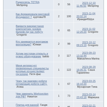
Радиосвязь TETRA
2023-12-10
0
56
MeSpring
11:46:50
MeSpring
2023-11-04
Как формировали винтовой
2
100
20:02:14
фундамент ?
куртова78
Ираида45Шук
Варіанти використання
композитних газових
2023-11-02
0
65
балонів під час побуту
12:20:20
Gregorio
Gregorio
Кто занимается монтажом
2023-10-12
2
99
вентиляции?
Юлиан
09:23:19
Gregorio
2023-09-23
Хотим ресторан открыть и
3
117
13:32:44
нужно оборудование
bafob
Makasheva Marina
Меня интересует
2023-08-29
проверенные специалисты
1
122
16:05:31
Саша
которые осуществляют
Тараненко
грузопере
Петя фас
Чому так важливо робити
2023-03-25
оптимізацію роботи сайту.
1
67
16:10:20
Атика
Мухарская Тина
Чем заменить Worksection
2023-03-14
1
73
для РФ?
Никитон
23:43:18
Маришка
Плитка для ванной
Гандж
2023-02-21