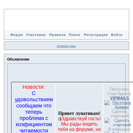
Форум
Участники
Правила
Поиск
Регистрация
Войти
Активные темы
Объявление
Новости:
Постучать
С
Глав.Админу
VIPMAILS
удовольствием
сообщаем что
теперь
Сделать
Привет лунатикам!
стартовой
проблема с
:)
Здравствуй гость!
коэфициентом
Мы рады видеть
тебя на форуме, но
В избранное
читаемости