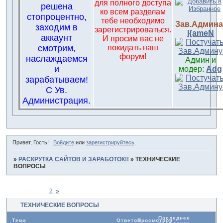
для полного доступа
решена
ко всем разделам
стопроцентно,
тебе необходимо
Зав.Админа
заходим в
зарегистрироваться.
l{ameN
аккаунт
И просим вас не
смотрим,
покидать наш
форум!
наслаждаемся
Админ и
и
модер:
Adg
зарабатываем!
С Ув.
Администрация.
Привет, Гость!
Войдите
или
зарегистрируйтесь
.
»
РАСКРУТКА САЙТОВ И ЗАРАБОТОК!!
»
ТЕХНИЧЕСКИЕ
ВОПРОСЫ
Страница:
1
2
»
ТЕХНИЧЕСКИЕ ВОПРОСЫ
Последнее
Тема
Ответов
Просмотров