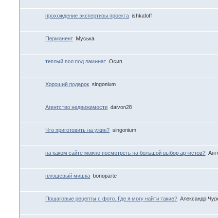
прохождение экспертизы проекта
ishkafoff
Перманент
Муська
теплый пол под ламинат
Осип
Хороший подарок
singonium
Агентство недвижимости
daivon28
Что приготовить на ужин?
singonium
на каком сайте можно посмотреть на большой выбор артистов?
Ант
плюшевый мишка
bonoparte
Пошаговые рецепты с фото. Где я могу найти такие?
Александр Чур