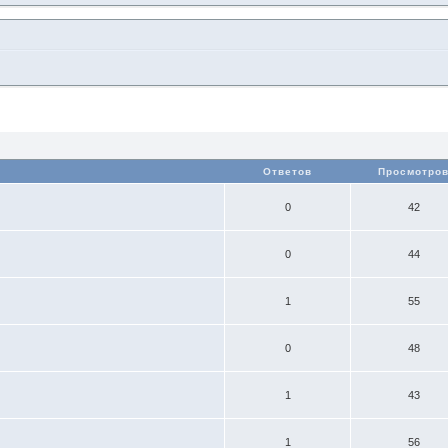
Ответов
Просмотро
0
42
0
44
1
55
0
48
1
43
1
56