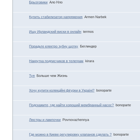
Брызговики
Ало Нло
Купить стабилизатор напряжения
Armen Narbek
Ищу Ирландский виски в онлайн
termos
Порадьте електро зубну щотку
Беглиндер
Накрутка подписчиков в телеграм
kirara
Туя
Больше чем Жизнь
Хочу купити колекційні фігурки в Україні?
bonoparte
Подскажите, где найти хороший мембранный насос?
bonoparte
Люстры и лампочки
Povnovazhennya
Где можно в Киеве регулировку клапанов сделать ?
bonoparte