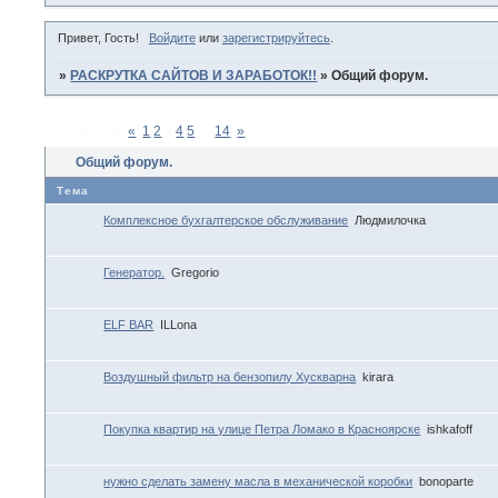
Привет, Гость!
Войдите
или
зарегистрируйтесь
.
»
РАСКРУТКА САЙТОВ И ЗАРАБОТОК!!
»
Общий форум.
Страница:
«
1
2
3
4
5
…
14
»
Общий форум.
Тема
Комплексное бухгалтерское обслуживание
Людмилочка
Генератор.
Gregorio
ELF BAR
ILLona
Воздушный фильтр на бензопилу Хускварна
kirara
Покупка квартир на улице Петра Ломако в Красноярске
ishkafoff
нужно сделать замену масла в механической коробки
bonoparte