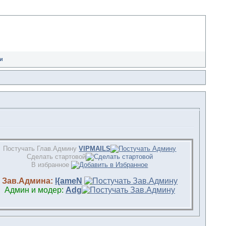
и
Постучать Глав.Админу
VIPMAILS
Сделать стартовой
В избранное
Зав.Админа:
l{ameN
Админ и модер:
Adg