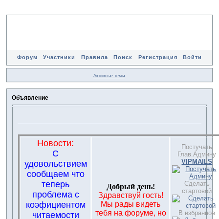
Форум
Участники
Правила
Поиск
Регистрация
Войти
Активные темы
Объявление
Новости:
Постучать
С
Глав.Админу
VIPMAILS
удовольствием
сообщаем что
теперь
Сделать
Добрый день!
стартовой
проблема с
Здравствуй гость!
коэфициентом
Мы рады видеть
тебя на форуме, но
В избранное
читаемости