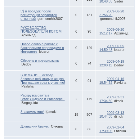
10:48:53
Sader
5$ в порядок после
2009-06-20
регистрации заработок
0
131
21:56:20
отличный
germenchik2007
germenchik2007
РУКОВОДСТВО
2009-06-20
ПОЛЬЗОВАТЕЛЯ КОТОМ
0
98
15:12:17
Архимед
Архимед
Новое слово в работе с
2009-06-05
банковскими переводами в
0
129
14:50:48
lebaron
Интернете
lebaron
Сберечь и преумножить
2009-04-19
0
74
Dedov
12:00:11
Dedov
ВНИМАНИЕ Господа!
Затеваю небывалую акцию!
2009-04-16
0
91
Приглашаю всех к участию!
19:54:32
Pavluha
Pavluha
Раскрутка сайта в
2009-03-31
Гугле,Яндексе и Рамблере !
2
179
17:34:39
dimok
Bingoguide
Знакомиммся!
l{ameN
2009-03-13
18
507
10:44:35
dimok
Домашний бизнес
Олюша
2009-02-04
0
86
17:39:05
Олюша