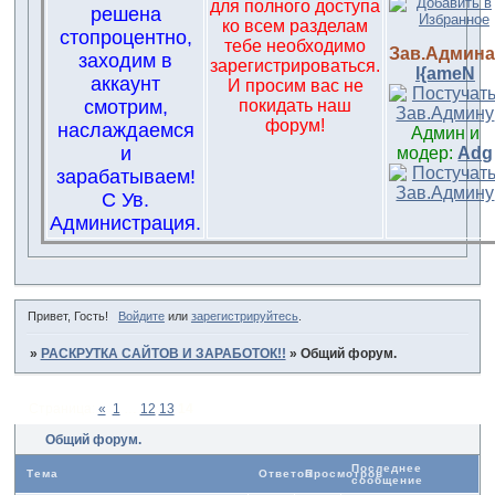
для полного доступа
решена
ко всем разделам
стопроцентно,
тебе необходимо
Зав.Админа
заходим в
зарегистрироваться.
l{ameN
аккаунт
И просим вас не
смотрим,
покидать наш
форум!
наслаждаемся
Админ и
и
модер:
Adg
зарабатываем!
С Ув.
Администрация.
Привет, Гость!
Войдите
или
зарегистрируйтесь
.
»
РАСКРУТКА САЙТОВ И ЗАРАБОТОК!!
»
Общий форум.
Страница:
«
1
…
12
13
14
Общий форум.
Последнее
Тема
Ответов
Просмотров
сообщение