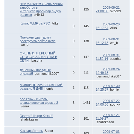
ВНИМАНИЕ!!! Очень лёгкий
зароботок в
2009-09-21
1
125
интернете,просмотр видео
21:00:00
svpok9
роликов
ol4ik13
Куплю WMR за PSC
Aliks
2009-09-20
0
145
16:17:54
Aliks
Поможем друг другу
2009-08-31
раскрутить сайт с нуля
0
138
16:12:13
we_b
we_b
ОЧЕНЬ ИНТЕРЕСНЫЙ
2009-08-31
СПОСОБ ЗАРАБОТКА В
0
147
11:52:14
bascha
СЕТИ!
bascha
2009-08-24
Денежный поезд! Не
0
111
12:49:13
опоздай!
germenchik2007
germenchik2007
МИЛЛИОН без ВЛОЖЕНИЙ
2009-07-30
1
115
реально?! ДА!!!
homie
14:25:37
homie
все ключи к играм
2009-07-22
алавар.веселая ферма 2
3
1461
14:00:56
костян
venrik
2009-07-21
Газета "Шахри Казан"
0
101
11:09:27
shahrkazan
shahrkazan
Как заработать
Sader
2009-07-03
0
103